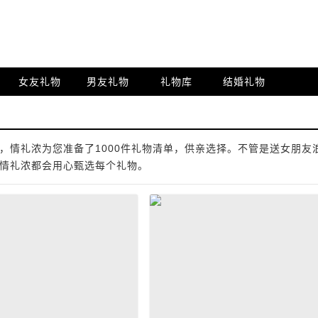
女友礼物
男友礼物
礼物库
结婚礼物
，情礼浓为您准备了1000件礼物清单，供亲选择。不管是送女朋友
情礼浓都会用心甄选每个礼物。