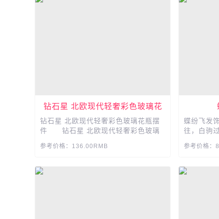
钻石星 北欧现代轻奢彩色玻璃花
瓶摆件
钻石星 北欧现代轻奢彩色玻璃花瓶摆
蝶纷飞发
件 钻石星 北欧现代轻奢彩色玻璃
往，白驹
花瓶摆件， 客厅插花套装软装家居装
那被岁月
参考价格：136.00RMB
参考价格：89
饰纯手工玻璃花瓶 ，渐变拼色 ，独特
为空白。..
造型....