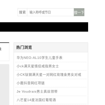
搜索
热门浏览
浪
华为NEO-AL10学生儿童手表
小ck满天星情侣戒指男女士
小CK钛钢满天星一对网红玫瑰金男女对戒
小鹿抖音网红项链
Je Voudrais男士真丝领带
八芒星14度法国红葡萄酒