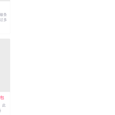
線条
过多
挎包
 此
场