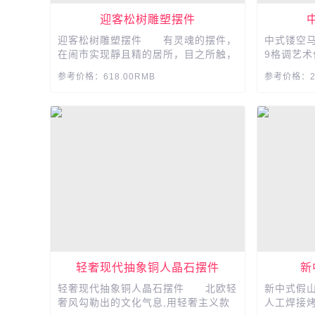
迎客松树雕塑摆件
迎客松树雕塑摆件 有灵魂的摆件，
中式镂空
在闹市实现靜且精的居所，目之所触，
9格调艺术
首为美学。返璞归真，接近自然本源，
的艺术风范.
参考价格：618.00RMB
参考价格：26
给你安然淡雅的平和意境。...
轻奢现代抽象铜人晶石摆件
新
轻奢现代抽象铜人晶石摆件 北欧轻
新中式假
奢风勾勒出的文化气息,用轻奢主义款
人工焊接烤