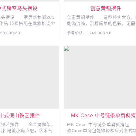
中式镂空马头摆设
创意黄铜摆件
马头摆设 家居新格调201
创意黄铜摆件 造型朴实大方，
作品,轻松搭配在优雅格调中
鲍滿流畅，沉穗简單的色彩，无需
..
的装饰就简節單單将乞質呈現。...
8.00RMB
参考价格：1249.00RMB
中式假山铁艺摆件
MK Cece 中号链条单肩斜
山铁艺摆件 全金属框架，
MK Cece 中号链条单肩斜挎包
漆,电镀小鸟点缀，艺术气
款Cece单肩包能够轻松应对各式