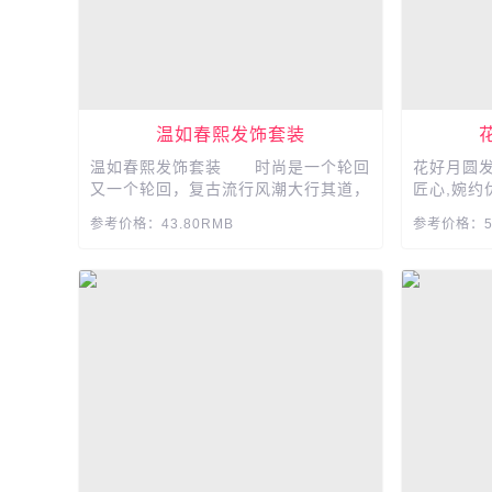
温如春熙发饰套装
温如春熙发饰套装 时尚是一个轮回
花好月圆
又一个轮回，复古流行风潮大行其道，
匠心,婉约
但相信即使对时尚和流行不关注的人看
致，因你而
参考价格：43.80RMB
参考价格：58
到这么多品相蔽月，气质幽雅的头饰...