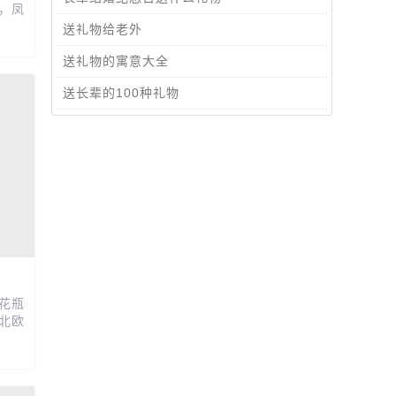
，凤
美，
送礼物给老外
送礼物的寓意大全
送长辈的100种礼物
花瓶
北欧
 不