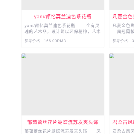
yani/颜忆莫兰迪色系花瓶
凡菱金色
yani/颜忆莫兰迪色系花瓶 -个有灵
凡菱金色
魂的艺术品，设计师以环保精神，艺术
凤冠霞帔
简约风格整体效果简洁大气,艺术价值
美，举手投
参考价格：166.00RMB
参考价格：31
和人文气息喷薄而出。...
郁茹蕾丝花片蝴蝶流苏发夹头饰
君柔古风
郁茹蕾丝花片蝴蝶流苏发夹头饰 凤
君柔古风