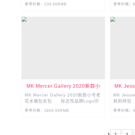
待舒适生活.轻时尚，懂生活,奢享生
息浓郁...
参考价格：239.00RMB
参考价格：68
活....
MK Mercer Gallery 2020新款小
MK Je
号老花水桶包女包
MK Mercer Gallery 2020新款小号老
MK Jes
花水桶包女包 标志性品牌Logo印
肩斜挎包 
花，撞色皮革饰边，搭配柔软立体包
升级，采
参考价格：3800.00RMB
参考价格：42
型,令此款水桶包成为适宜搭配休闲日
双色品牌L
装造型和都市晚装造型的时尚单品。...
牌Logo金
1
2
3