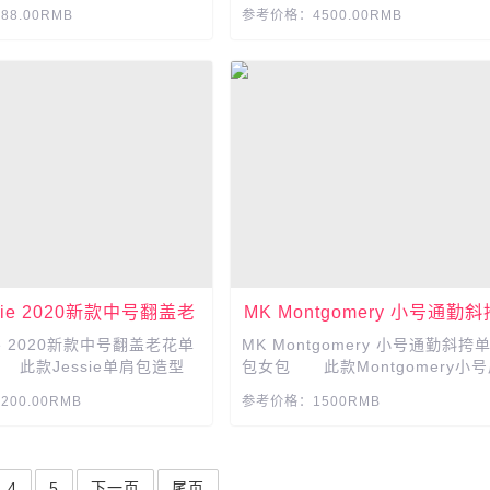
合，是精致生活的代名词。光滑皮
8.00RMB
参考价格：4500.00RMB
蝴蝶贴花点缀为单品注入奢华质感
推卡扣设计安心收纳重要物品。是
时髦优雅造型的点睛之笔。...
ssie 2020新款中号翻盖老
MK Montgomery 小号通勤
花单肩斜挎包
肩包女包
sie 2020新款中号翻盖老花单
MK Montgomery 小号通勤斜挎
此款Jessie单肩包造型
包女包 此款Montgomery小
用细腻皮革制作，饰有标志性
斜挎包，选用品牌标志性的Logo
00.00RMB
参考价格：1500RMB
ogo印花，磁吸搭扣搭配品
案，作为设计亮点，颇显品质感。..
属吊坠,造型夺目。...
4
5
下一页
尾页