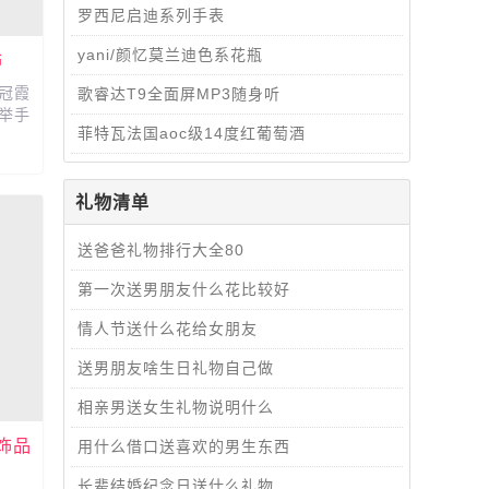
罗西尼启迪系列手表
yani/颜忆莫兰迪色系花瓶
饰
冠霞
歌睿达T9全面屏MP3随身听
举手
菲特瓦法国aoc级14度红葡萄酒
礼物清单
送爸爸礼物排行大全80
第一次送男朋友什么花比较好
情人节送什么花给女朋友
送男朋友啥生日礼物自己做
相亲男送女生礼物说明什么
饰品
用什么借口送喜欢的男生东西
饰品
长辈结婚纪念日送什么礼物