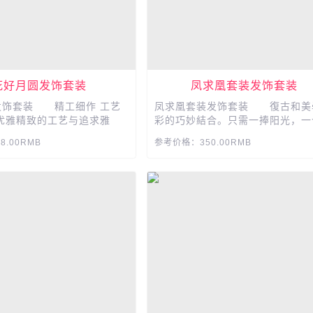
花好月圆发饰套装
凤求凰套装发饰套装
发饰套装 精工细作 工艺
凤求凰套装发饰套装 復古和美
优雅精致的工艺与追求雅
彩的巧妙結合。只需一捧阳光，一
生动美丽。...
美的回望，便会吸引住全场所有人
.00RMB
参考价格：350.00RMB
光，细节彰显品质，精关让你更自
信!...