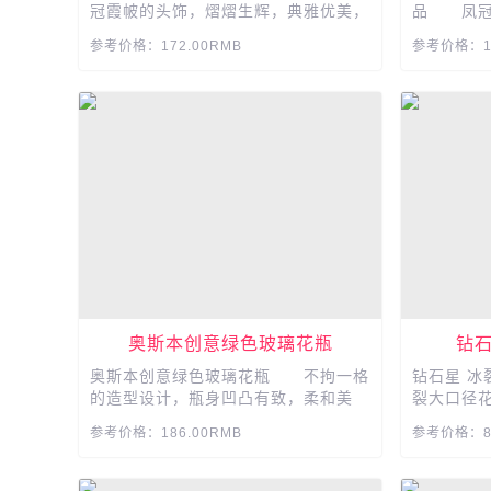
冠霞帔的头饰，熠熠生辉，典雅优美，
品 凤冠
举手投足间透露出高雅!...
雅优美，举
参考价格：172.00RMB
参考价格：19
奥斯本创意绿色玻璃花瓶
钻
奥斯本创意绿色玻璃花瓶 不拘一格
钻石星 
的造型设计，瓶身凹凸有致，柔和美
裂大口径
丽，流畅的线条点缀于瓶体，凸显质
培富贵竹摆
参考价格：186.00RMB
参考价格：89
感，可以插上多枝您喜爱的花艺喜欢插
吹制...
花的您不要错过...