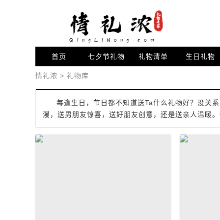
首页
七夕节礼物
礼物清单
生日礼物
情礼浓
>
礼物库
每逢生日，节日都不知道送Ta什么礼物好？没关系
漫，送男朋友惊喜，送好朋友创意，还是送亲人温暖。