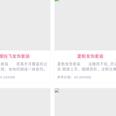
蝶纷飞发饰套装
夏栀发饰套装
饰套装 荏苒岁月覆盖的过
夏栀发饰套装 淡雅而不俗_灵
过隙，匆匆的铸成一抹哀伤。
苏.精致工艺，细细赏析，诠释古
覆盖的花开，-切白驹过隙成
味，可拆卸流苏更方便。...
.00RMB
参考价格：49.80RMB
.