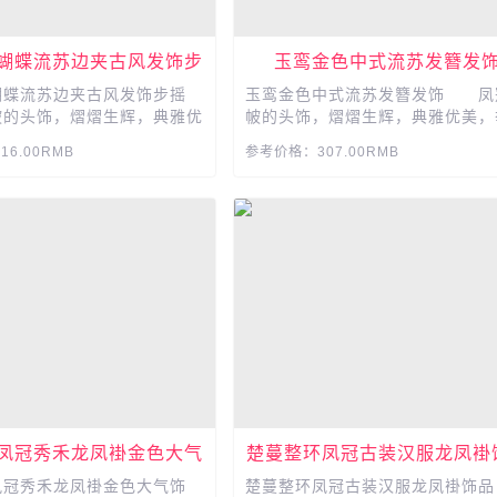
蝴蝶流苏边夹古风发饰步
玉鸾金色中式流苏发簪发
摇
蝴蝶流苏边夹古风发饰步摇
玉鸾金色中式流苏发簪发饰 凤
的头饰，熠熠生辉，典雅优
帔的头饰，熠熠生辉，典雅优美，
足间透露出高雅!...
投足间透露出高雅!...
6.00RMB
参考价格：307.00RMB
凤冠秀禾龙凤褂金色大气
楚蔓整环凤冠古装汉服龙凤褂
饰品
凤冠秀禾龙凤褂金色大气饰
楚蔓整环凤冠古装汉服龙凤褂