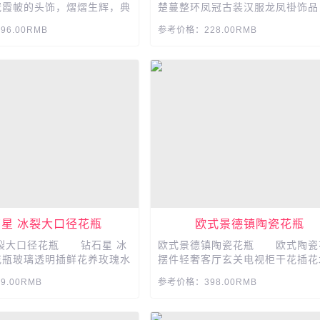
霞帔的头饰，熠熠生辉，典
楚蔓整环凤冠古装汉服龙凤褂饰品
手投足间透露出高雅!...
冠霞帔的头饰，熠熠生辉，典雅优
6.00RMB
参考价格：228.00RMB
举手投足间透露出高雅!...
石星 冰裂大口径花瓶
欧式景德镇陶瓷花瓶
冰裂大口径花瓶 钻石星 冰
欧式景德镇陶瓷花瓶 欧式陶瓷
花瓶玻璃透明插鲜花养玫瑰水
摆件轻奢客厅玄关电视柜干花插花
件小号纯手工玻璃 ，人工
餐桌家居装饰品 ，景德镇手工制作
.00RMB
参考价格：398.00RMB
褪色不漏水。...