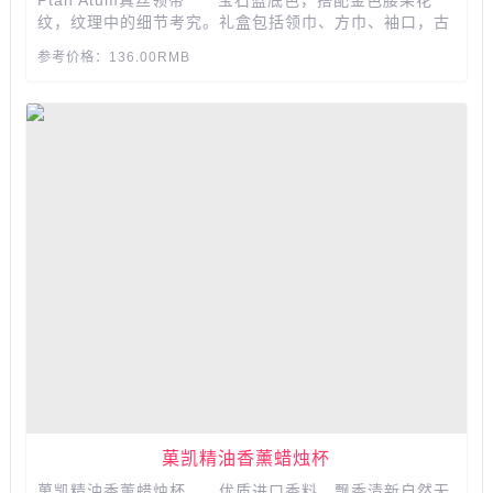
纹，纹理中的细节考究。礼盒包括领巾、方巾、袖口，古
典欧式男士正装搭配三件套。100%桑蚕丝男士领带，结
参考价格：136.00RMB
婚、开会、参加活动，都不失档次。精美礼盒包装，更适
合送给最好的TA哦。...
菓凯精油香薰蜡烛杯
菓凯精油香薰蜡烛杯 优质进口香料，飘香清新自然无