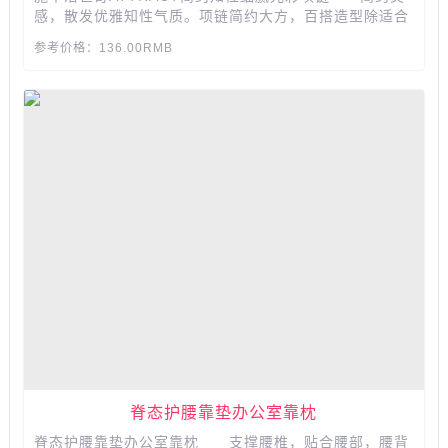
感，散发优雅知性气质。项链简约大方，百搭造型除适合
各种场合的装扮外,亦可轻易与其他首饰叠搭佩戴，展现叠
参考价格：136.00RMB
搭风潮。...
脊态护腰靠垫办公室靠枕
脊态护腰靠垫办公室靠枕 支撑腰椎，贴合腰部，腰背