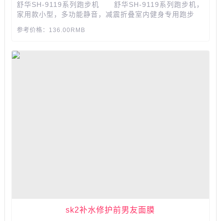
舒华SH-9119系列跑步机 舒华SH-9119系列跑步机，
家用款小型，多功能静音，减震折叠室内健身专用跑步
机，高档大气。 ​​​​​​...
参考价格：136.00RMB
sk2补水修护前男友面膜