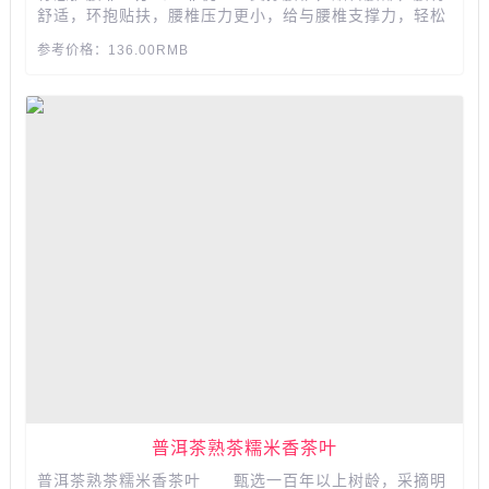
舒适，环抱贴扶，腰椎压力更小，给与腰椎支撑力，轻松
舒适，温柔托扶腰部，两层枕套舒适透气，太空记忆棉，
参考价格：136.00RMB
针织内套，杯口设计，避免靠垫脱落座椅，适用于座椅和
车椅，自由调节可收缩松紧带，靠上它，感受腰椎的舒适
放松感，清新透气，健康...
普洱茶熟茶糯米香茶叶
普洱茶熟茶糯米香茶叶 甄选一百年以上树龄，采摘明