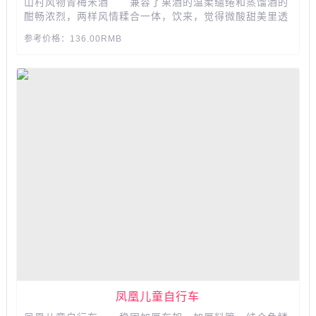
山村风物青梅米酒 兼容了果酒的温柔缱绻和蒸馏酒的
酣畅浓烈，两样风情糅合一体，饮来，觉得微酸甜美里透
露着一种分外醇厚的质感。梅果富含多种有益人体的有机
参考价格：136.00RMB
酸、氨基酸、矿物质等成分，有助于消化。...
凤凰儿童自行车