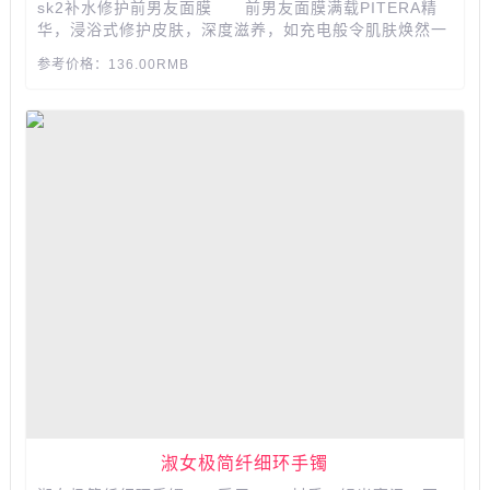
sk2补水修护前男友面膜 前男友面膜满载PITERA精
华，浸浴式修护皮肤，深度滋养，如充电般令肌肤焕然一
新，肌肤紧致有弹性，水嫩透亮。...
参考价格：136.00RMB
淑女极简纤细环手镯