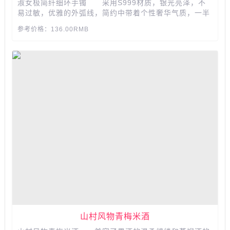
淑女极简纤细环手镯 采用S999材质，银光亮泽，不
易过敏，优雅的外弧线，简约中带着个性奢华气质，一半
浅喜，一半深爱，数次抛光，打造光面如镜，平添光芒，
参考价格：136.00RMB
佩戴舒适，质地细腻均匀宛如丝绒，采用镂空的线条设
计，视觉上更为通透，气质女人的最佳选择...
山村风物青梅米酒