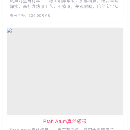
凤凰儿童自行车 稳固加厚车架，加厚料管，结合鱼鳞
焊接，高标准烤漆工艺，不掉漆，美观耐骑，陪伴宝宝从
小到大。...
参考价格：136.00RMB
Ptah Atum真丝领带
Ptah Atum真丝领带 宝石蓝底色，搭配金色腰果花