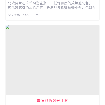
北欧莫兰迪拉丝陶瓷花瓶 低饱和度的莫兰迪配色，呈
现优雅高级的灰色质感，极简线条构建和谐比例，色彩作
为主角成为点睛之笔，质朴耐看，赋予花朵更多魅力，随
参考价格：136.00RMB
意摆放就很有艺术感 ，在忙碌之中给你美好。...
鲁滨逊折叠登山杖