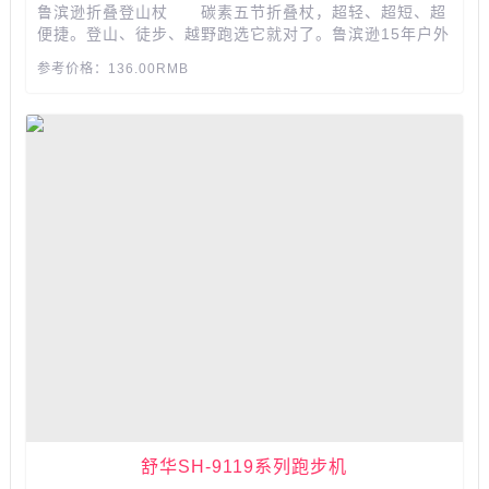
鲁滨逊折叠登山杖 碳素五节折叠杖，超轻、超短、超
便捷。登山、徒步、越野跑选它就对了。鲁滨逊15年户外
经验，送给TA质量保障，安心、放心。...
参考价格：136.00RMB
舒华SH-9119系列跑步机