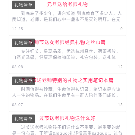
元旦送给老师礼物
礼物清单
到底站了多少年，讲台知道;到底教育了多少人，人
民知道，老师，是我们心中一盏永不熄灭的明灯。在元
旦送辛苦教我们知识、做人的老师...
12-25
0
教师节送女老师经典礼物之丝巾篇
礼物清单
专注细节，呈现品质，优选杭州真丝，蓓蕾初放，
自然光泽感，健康环保植物印染，礼盒包装，送礼体
面，锁边针脚细密 注重每一个小细节，顺滑、...
08-08
12
教师节送老师特别的礼物之实用笔记本篇
礼物清单
时间值得被珍藏，生命值得被记录，笔记本是应该
人一生的物品。在我们生命里有一群人陪伴我们成长，
教我们学习知识，学习做人，被我们用...
08-07
13
过节送老师礼物送什么好
礼物清单
过节送老师礼物孩子们送什么不重要，最重要的就
是一份心意，正所谓&ldquo;礼轻情意重&rdquo;。过节