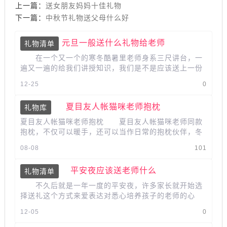
上一篇：
送女朋友妈妈十佳礼物
下一篇：
中秋节礼物送父母什么好
元旦一般送什么礼物给老师
礼物清单
在一个又一个的寒冬酷暑里老师身系三尺讲台，一
遍又一遍的给我们讲授知识，我们是不是应该送上一份
礼物感谢老师的付出，在元旦一般...
12-25
0
夏目友人帐猫咪老师抱枕
礼物库
夏目友人帐猫咪老师抱枕 夏目友人帐猫咪老师同款
抱枕，不仅可以暖手，还可以当作日常的抱枕伙伴，冬
日温暖礼物必备喔。...
08-08
101
平安夜应该送老师什么
礼物清单
不久后就是一年一度的平安夜，许多家长就开始选
择送礼这个方式来爱表达对悉心培养孩子的老师的心
意。平安夜送老师什么礼物好?...
12-05
0