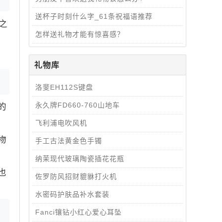
送杯子时刻什么字_61条祝福语推荐
之
怎样送礼物才能有惊喜感？
礼物库
​​​​​​​洛斐EH112S键盘
​​​​​​​永久牌FD660-760山地车
的
飞利浦电吹风机
物
手工古法黄金色手镯
纳茉现代玻璃陶瓷插花花瓶
也
佐罗防风招财貔貅打火机
水密码护肤品补水套装
Fanci镶钻小红心爱心耳坠