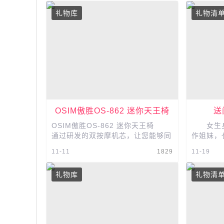
礼物库
礼物清
OSIM傲胜OS-862 迷你天王椅
送
OSIM傲胜OS-862 迷你天王椅
女生身
通过研发的双按摩机芯，让您能够同
作姐妹，
时享受背部和臀部的按摩，为您上半
中闺蜜的
11-11
1829
11-19
身和下半身灌注活力，小尺寸里隐
在，一些
藏...
礼物库
礼物清