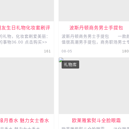
朋友生日礼物化妆套刷评
波斯丹顿商务男士手提包
测
的礼物，化妆套刷爱美丽：
波斯丹顿商务男士手提包 一款
事物36.00 点击购买>>
值很高潮男手提包，商务职场男士
妆刷套装专卖 7支化妆套刷
用公文包，采用荔枝纹皮质，整张
161
08-05
18
1529件 送女朋友的生日礼
层牛皮切割，真皮材质，皮柔软细
腻。...
礼物库
 缘月香水 魅力女士香水
欧莱雅紫熨斗全脸眼霜