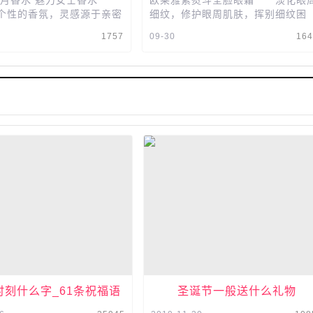
缘月香水 魅力女士香水
欧莱雅紫熨斗全脸眼霜 淡化眼
个性的香氛，灵感源于亲密
细纹，修护眼周肌肤，挥别细纹困
界，波兰雕塑大师设计的优
扰，紧致肌肤，促进胶原蛋白合成
1757
09-30
16
令人联想起璀璨星空。柑...
提亮眼周，改善黑眼圈，告别熊猫
眼。...
时刻什么字_61条祝福语
圣诞节一般送什么礼物
推荐