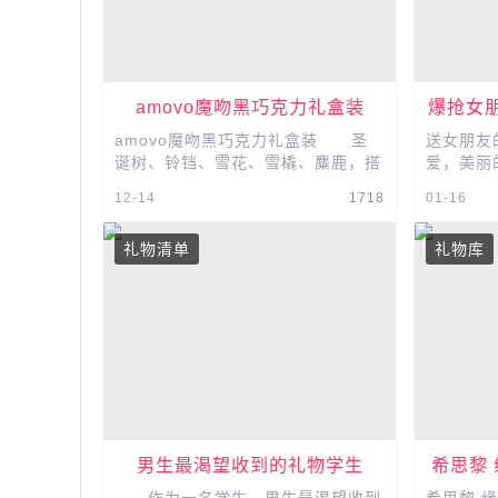
amovo魔吻黑巧克力礼盒装
爆抢女
amovo魔吻黑巧克力礼盒装 圣
送女朋友
诞树、铃铛、雪花、雪橇、麋鹿，搭
爱，美丽的
配华美荣耀的&ldquo;圣诞红&rdqu
品名：化
12-14
1718
01-16
o;点燃冬日热情，精美红卡纸，彰显
月销量：
华...
物，你...
礼物清单
礼物库
男生最渴望收到的礼物学生
希思黎