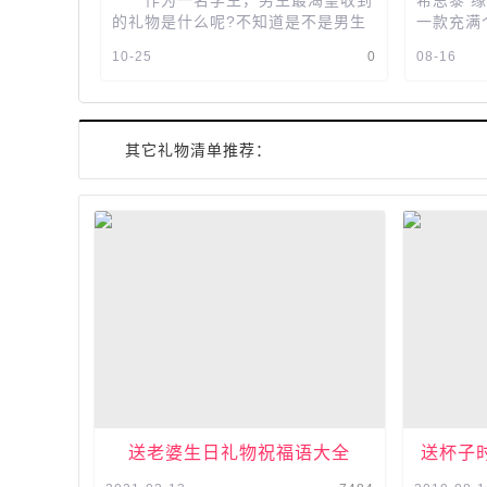
作为一名学生，男生最渴望收到
希思黎 
的礼物是什么呢?不知道是不是男生
一款充满
天生的不喜创意，他们喜欢的往往都
的艺术世
10-25
0
08-16
是具有实用意义，他们这个年纪肯...
雅瓶身，
其它礼物清单推荐：
送老婆生日礼物祝福语大全
送杯子