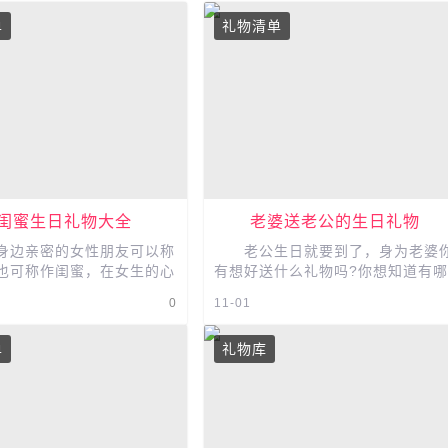
单
礼物清单
闺蜜生日礼物大全
老婆送老公的生日礼物
边亲密的女性朋友可以称
老公生日就要到了，身为老婆
也可称作闺蜜，在女生的心
有想好送什么礼物吗?你想知道有哪
地位可谓是超越男朋友的存
些礼物适合老婆送给老公吗?老婆送
0
11-01
不能对男朋友说的小秘密...
老公的礼物往往有一定的含义，老..
单
礼物库