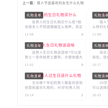
上一篇：
情人节送喜欢的女生什么礼物
给男人的生日礼物买什么
婚外
礼物清单
礼物清
给男人的生日礼物买什么呢?相
情人节
信很多人不知道婚姻怎么保养，其实
么样的礼
很简单，就是在生日的时候给对方送
宝还是化
11-08
0
11-09
一份礼物，那么老婆给老公送什么...
着收到礼
送男人生日礼物该送啥
适
礼物清单
礼物清
送男人生日礼物该送啥?可以送
适合三
男士一条传统男士腰带，方便快捷大
钱包，现
气，有魅力。有条件可以送品牌的，
斥着人们
11-01
0
10-17
没条件就买个质量好的，看上去大
钱包，但
方...
40岁的男人过生日送什么礼物
3
礼物清单
礼物清
无论哪个年纪的男人都喜欢收到
30岁男
创意和喜欢礼物的，40岁的男人同
可以选择
样也是喜欢具有创意的礼物的，创意
们更注重
10-14
2
10-25
礼物这么多，眼睛都看花了，那么送
表达最真
40...