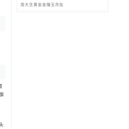
周大生黄金金镶玉吊坠
之
颗
咖
头