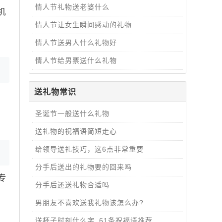
情人节礼物送老婆什么
机
情人节让女生瞬间感动的礼物
情人节送男人什么礼物好
情人节给男票送什么礼物
送礼物常识
，
圣诞节一般送什么礼物
送礼物的祝福语简短走心
给领导送礼技巧，这6点非常重要
分手后送出的礼物要的回来吗
专
分手后还送礼物合适吗
男朋友不喜欢送我礼物该怎么办?
送杯子时刻什么字_61条祝福语推荐