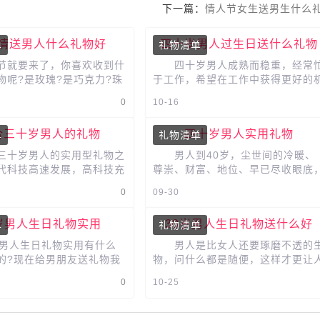
下一篇：
情人节女生送男生什么
情送男人什么礼物好
四十岁男人过生日送什么礼物
单
礼物清单
就要来了，你喜欢收到什
四十岁男人成熟而稳重，经常
物呢?是玫瑰?是巧克力?珠
于工作，希望在工作中获得更好的
妆品呢?其实除了女士期盼
会。他们往往有时候会忽略了自身
0
10-16
物，男士们同样也希望收...
忽略了自己的穿着打扮、甚至是生..
合三十岁男人的礼物
四十岁男人实用礼物
单
礼物清单
十岁男人的实用型礼物之
男人到40岁，尘世间的冷暖、
代科技高速发展，高科技充
尊崇、财富、地位、早已尽收眼底
的生活。很多人出门都不带
年轻时的奔放和成熟时的奢华已不
0
09-30
是有的时候也有很多的不...
适应现在的心境，40岁的男人心情
温...
0岁男人生日礼物实用
30岁男人生日礼物送什么好
单
礼物清单
人生日礼物实用有什么
男人是比女人还要琢磨不透的
的?现在给男朋友送礼物我
物，问什么都是随便，这样才更让
的是一份情谊，那怎样才能
抓狂。其实难忘的礼物的除了制造
0
10-25
诚的心呢，那就是亲手为...
喜，更重要的是要适合他，或者是
正...