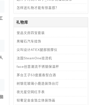
怎样送礼物才能有惊喜感？
工
礼物库
堂品文房四宝套装
​​​​​​​黑曜石汽车挂饰
尖叫设计ATEX腿部按摩仪
人
法国SteamOne挂烫机
face创意潮流不锈钢保温杯
茅台王子53度酱香型白酒
树银花玻璃小鹿造装饰台灯
夜光星空网红手表
脑
轻奢足金金箔立体装饰画