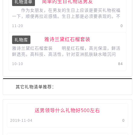
简单的生日礼物送男友
礼物清单
作为女朋友，在男友的生日上应该是要买礼物祝福
一下，顺便再拉近感情。生日上那是必须要表现的。不
过很多人都不知道男朋友生日送...
11-20
0
雅诗兰黛红石榴套装
礼物库
雅诗兰黛红石榴套装 明星红石榴，高光保湿，鲜活
鲜透亮。高科技、高活性，针对亚洲肌肤缺水暗沉问
题。...
10-10
84
其它礼物清单推荐：
送男领导什么礼物好500左右
2019-11-04
0