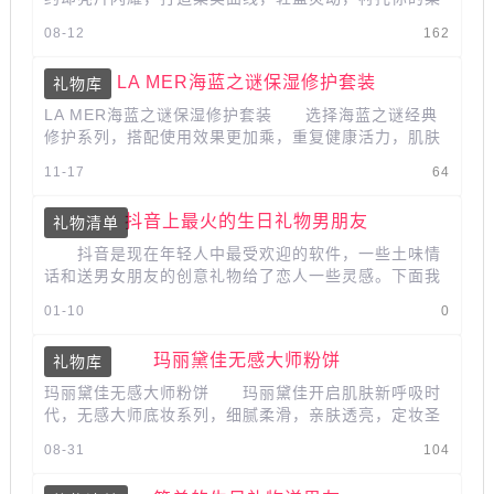
美魅力，提升完美气质 精湛的工艺...
08-12
162
LA MER海蓝之谜保湿修护套装
礼物库
LA MER海蓝之谜保湿修护套装 选择海蓝之谜经典
修护系列，搭配使用效果更加乘，重复健康活力，肌肤
焕亮通透，绽现匀亮光泽。...
11-17
64
抖音上最火的生日礼物男朋友
礼物清单
抖音是现在年轻人中最受欢迎的软件，一些土味情
话和送男女朋友的创意礼物给了恋人一些灵感。下面我
们就一起来看看男朋友生日礼...
01-10
0
玛丽黛佳无感大师粉饼
礼物库
玛丽黛佳无感大师粉饼 玛丽黛佳开启肌肤新呼吸时
代，无感大师底妆系列，细腻柔滑，亲肤透亮，定妆圣
品，致力于打造清透无感裸妆，水解胶原...
08-31
104