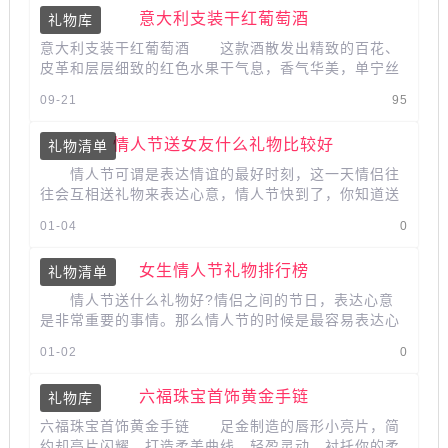
意大利支装干红葡萄酒
礼物库
意大利支装干红葡萄酒 这款酒散发出精致的百花、
皮革和层层细致的红色水果干气息，香气华美，单宁丝
滑成熟，彰显尊贵与优雅的艺术气...
09-21
95
情人节送女友什么礼物比较好
礼物清单
情人节可谓是表达情谊的最好时刻，这一天情侣往
往会互相送礼物来表达心意，情人节快到了，你知道送
女友什么礼物比较好吗?不知道的...
01-04
0
女生情人节礼物排行榜
礼物清单
情人节送什么礼物好?情侣之间的节日，表达心意
是非常重要的事情。那么情人节的时候是最容易表达心
意的节日，送什么礼物好呢?我们...
01-02
0
六福珠宝首饰黄金手链
礼物库
六福珠宝首饰黄金手链 足金制造的唇形小亮片，简
约却亮片闪耀，打造柔美曲线，轻盈灵动，衬托你的柔