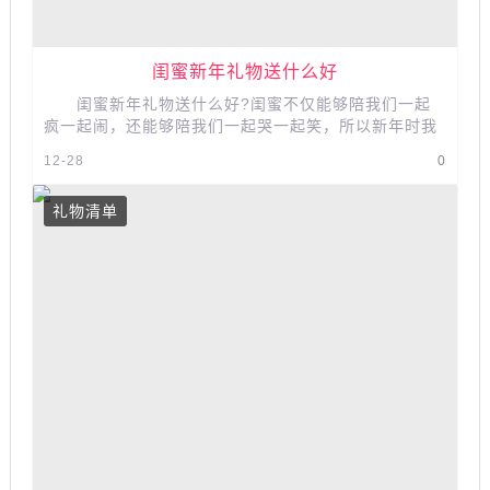
闺蜜新年礼物送什么好
闺蜜新年礼物送什么好?闺蜜不仅能够陪我们一起
疯一起闹，还能够陪我们一起哭一起笑，所以新年时我
们互送一点小礼物，增进闺蜜感情...
12-28
0
礼物清单