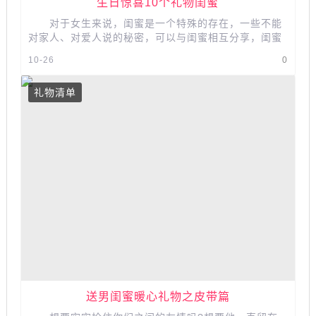
生日惊喜10个礼物闺蜜
对于女生来说，闺蜜是一个特殊的存在，一些不能
对家人、对爱人说的秘密，可以与闺蜜相互分享，闺蜜
是可以一起哭、一起笑、一起闹的亲...
10-26
0
礼物清单
送男闺蜜暖心礼物之皮带篇