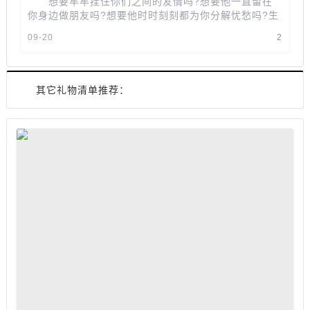
想要牢牢拴住你们之间的友情吗?想要他一直留在
你身边做朋友吗?想要他时时刻刻都为你分解忧愁吗?生
日礼物不知道该送他什么礼...
09-20
2
其它礼物清单推荐：