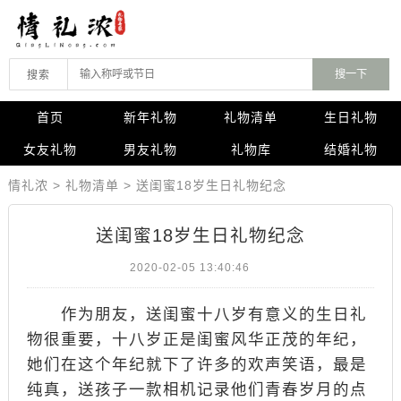
搜索
首页
新年礼物
礼物清单
生日礼物
女友礼物
男友礼物
礼物库
结婚礼物
情礼浓
>
礼物清单
>
送闺蜜18岁生日礼物纪念
送闺蜜18岁生日礼物纪念
2020-02-05 13:40:46
作为朋友，送闺蜜十八岁有意义的生日礼
物很重要，十八岁正是闺蜜风华正茂的年纪，
她们在这个年纪就下了许多的欢声笑语，最是
纯真，送孩子一款相机记录他们青春岁月的点