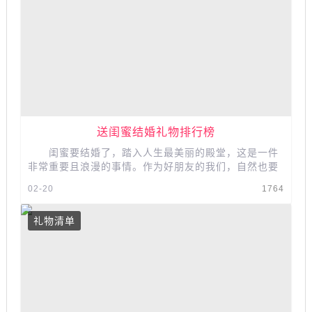
送闺蜜结婚礼物排行榜
闺蜜要结婚了，踏入人生最美丽的殿堂，这是一件
非常重要且浪漫的事情。作为好朋友的我们，自然也要
送上最真诚的祝福以及表达心意的...
02-20
1764
礼物清单