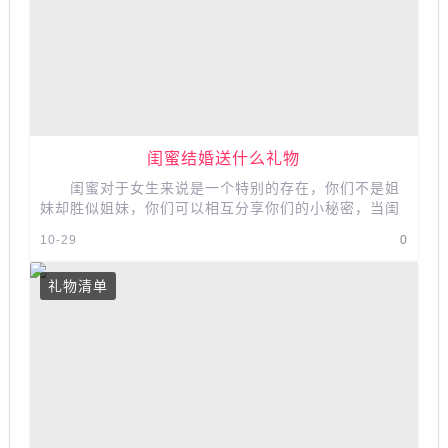
闺蜜结婚送什么礼物
闺蜜对于女生来说是一个特别的存在，你们不是姐
妹却胜似姐妹，你们可以相互分享你们的小秘密，当闺
蜜要结婚了，这可谓是闺蜜的人生大...
10-29
0
礼物清单