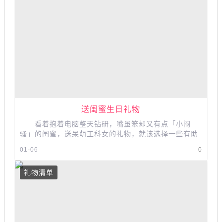
送闺蜜生日礼物
看着抱着电脑整天钻研，嘴虽笨却又有点「小闷
骚」的闺蜜，送呆萌工科女的礼物，就该选择一些有助
于她们的「事业」和「兴趣」的小道...
01-06
0
礼物清单