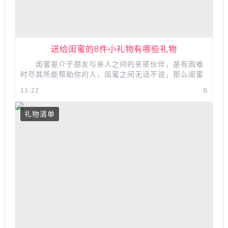
送给闺蜜的8件小礼物有哪些礼物
闺蜜是介于朋友与亲人之间的亲密伙伴，是有困难
时尽其所能帮助你的人，闺蜜之间无话不说，那么闺蜜
的生日要赠与她一件什么样的礼物...
11-22
0
礼物清单