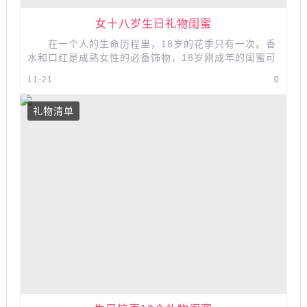
女十八岁生日礼物闺蜜
在一个人的生命历程里，18岁的花季只有一次。香
水和口红是成熟女性的必备饰物，18岁刚成年的闺蜜可
以送她一款特别适合文艺少女的...
11-21
0
礼物清单