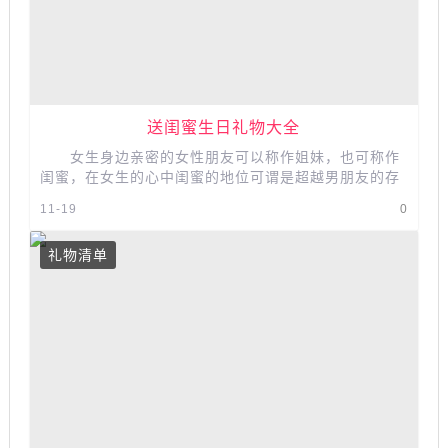
送闺蜜生日礼物大全
女生身边亲密的女性朋友可以称作姐妹，也可称作
闺蜜，在女生的心中闺蜜的地位可谓是超越男朋友的存
在，一些不能对男朋友说的小秘密...
11-19
0
礼物清单