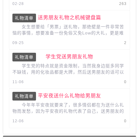
包包送给他，说明你很在意他。在...
02-28
263
送男朋友礼物之机械键盘篇
礼物清单
女生想要给「男票」送礼物，那绝壁是一件非常苦
恼的事情，想要准备一份免俗又免Low的大礼，更是难
上加难。送男朋友礼物一定要投其...
09-25
2
学生党送男朋友礼物
礼物清单
学生党的特点就是资金限制，当然我身边挺多同学
不缺钱，用的化妆品都是大牌，然后送男朋友的话可以
很体面，毕竟钱是万能的，送礼看的是...
11-06
0
平安夜送什么礼物给男朋友
礼物清单
今年年平安夜就要来了，很多情侣都在为送什么礼
物而发愁，因为平安夜的礼物代表了自己，送男朋友的
平安夜礼物还是以实用为主，如果能...
12-06
0