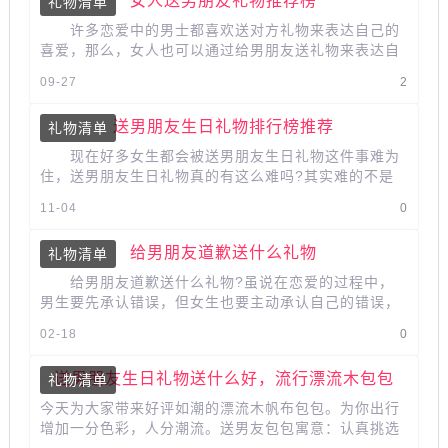
女人送男朋友礼物推荐榜
礼物清单
许多恋爱中的男士都喜欢送对方礼物来表达自己的
喜爱，那么，女人也可以通过给男朋友送礼物来表达自
己的心意，不需要太正式，一款简单...
09-27
2
送男朋友生日礼物排行榜推荐
礼物清单
现在好多女生都会被送男朋友生日礼物这件事难为
住，送男朋友生日礼物真的有这么难吗?其实难的不是
送男朋友礼物，而是怎样才能让...
11-04
0
给男朋友道歉送什么礼物
礼物清单
给男朋友道歉送什么礼物?虽说在恋爱的过程中，
男生要先承认错误，但女生也要主动承认自己的错误，
才会更久远，像男朋友道歉不需要太...
02-18
0
送男朋友生日礼物送什么好，流行漂流木包包
礼物清单
今天为大家带来好评如潮的漂流木帆布包包。为你出行
增加一分色彩，人分潮流。送男友包包寓意：认真挑选