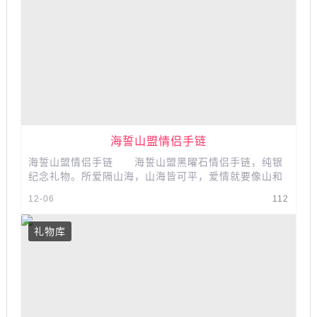
​​​​​​​海誓山盟情侣手链
海誓山盟情侣手链 海誓山盟黑曜石情侣手链，纯银
纪念礼物。所爱隔山海，山海皆可平，爱情就要像山和
海一样永恒不变。​​​​​​​...
12-06
112
礼物库