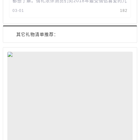
都想了解。情礼浓评测员们对2018年最受情侣喜爱的几
款情侣装进行评测，通过质量，风...
03-01
182
其它礼物清单推荐：