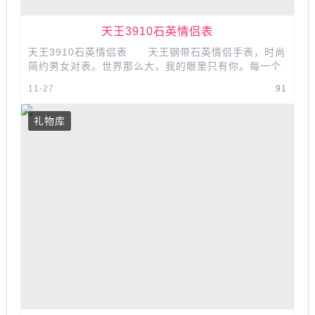
​​​​​​​天王3910石英情侣表
天王3910石英情侣表 天王钢带石英情侣手表，时尚
简约男女对表。世界那么大，我的眼里只有你。每一个
遇见，都是最美的意外。 产品...
11-27
91
礼物库