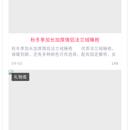
秋冬季加长加厚情侣法兰绒睡袍
秋冬季加长加厚情侣法兰绒睡袍 优质法兰绒睡袍，
保暖到脚，还有多种颜色可供选择，配有固定腰带，女
款修身束腰，贴合臀型，手感细腻柔软不...
09-03
146
礼物库