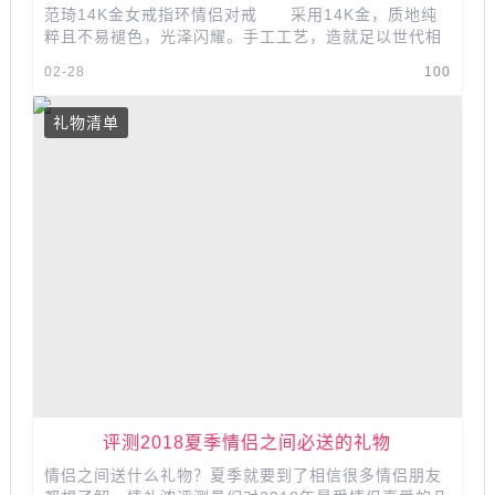
范琦14K金女戒指环情侣对戒 采用14K金，质地纯
粹且不易褪色，光泽闪耀。手工工艺，造就足以世代相
传的至臻珠宝。...
02-28
100
礼物清单
评测2018夏季情侣之间必送的礼物
情侣之间送什么礼物？夏季就要到了相信很多情侣朋友