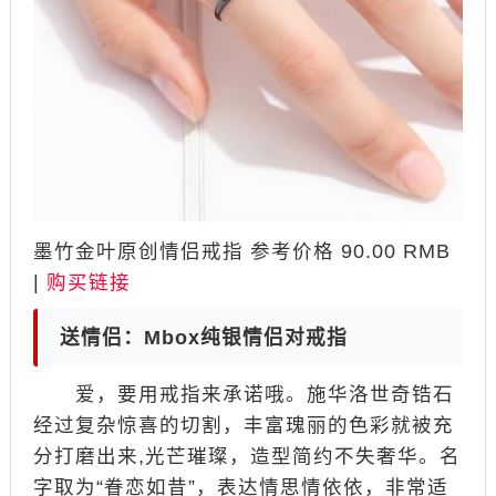
墨竹金叶原创情侣戒指 参考价格 90.00 RMB
|
购买链接
送情侣：Mbox纯银情侣对戒指
爱，要用戒指来承诺哦。施华洛世奇锆石
经过复杂惊喜的切割，丰富瑰丽的色彩就被充
分打磨出来,光芒璀璨，造型简约不失奢华。名
字取为“眷恋如昔”，表达情思情依依，非常适