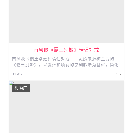
南风歌《霸王别姬》情侣对戒
南风歌《霸王别姬》情侣对戒 灵感来源梅兰芳的
《霸王别姬》，以虞姬和项羽的京剧脸谱为基础，简化
线条以后刻了半面在戒指上。...
02-07
55
礼物库