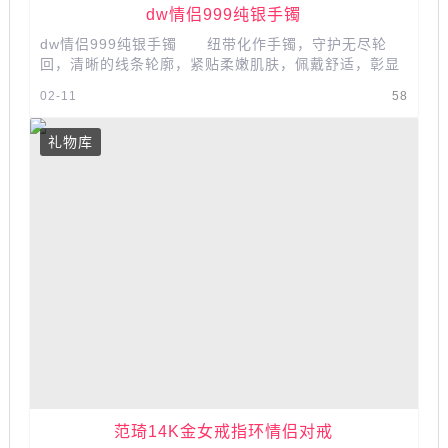
dw情侣999纯银手镯
dw情侣999纯银手镯 纽带化作手镯，守护无尽轮
回，清晰的线条轮廓，紧贴柔嫩肌肤，佩戴舒适，彰显
品质。...
02-11
58
礼物库
范琦14K金女戒指环情侣对戒