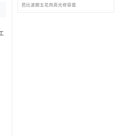
芭比波朗五花肉高光修容盘
工