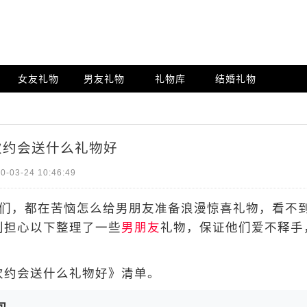
女友礼物
男友礼物
礼物库
结婚礼物
次约会送什么礼物好
0-03-24 10:46:49
们，都在苦恼怎么给男朋友准备浪漫惊喜礼物，看不
别担心以下整理了一些
男朋友
礼物，保证他们爱不释手
约会送什么礼物好》清单。