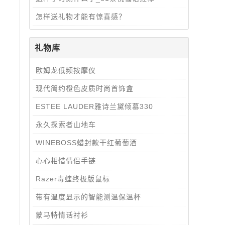
怎样送礼物才能有惊喜感？
礼物库
欧姆龙低频按摩仪
现代简约橙色皮质时尚首饰盒
ESTEE LAUDER雅诗兰黛倾慕330
​​​​​​​永久探索者山地车
WINEBOSS蜡封款干红葡萄酒
​​​​​​​心心相惜情侣手链
Razer毒蝰终极版鼠标
带有温度显示的智能测温保温杯
蒙马特情话衬衫