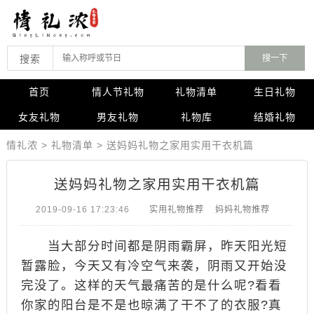
搜索
首页
情人节礼物
礼物清单
生日礼物
女友礼物
男友礼物
礼物库
结婚礼物
情礼浓
>
礼物清单
>
送妈妈礼物之家用实用干衣机篇
送妈妈礼物之家用实用干衣机篇
2019-09-16 17:23:46
实用礼物推荐
妈妈礼物推荐
当大部分时间都是阴雨霸屏，昨天阳光短
暂露脸，今天又有冷空气来袭，阴雨又开始没
完没了。这样的天气最痛苦的是什么呢?看看
你家的阳台是不是也晾满了干不了的衣服?真