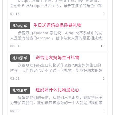
&ldquo;慈母手中线，游子身上衣。临行密密缝，
意恐迟迟归&rdquo;从古至今，母亲在孩子的角色中都
扮演着慈母的形象。她们的伟大与奉...
01-16
0
生日送妈妈高品质感礼物
礼物清单
伊丽莎白&middot;泰勒说：&ldquo;不系丝巾的女
人是没有前途的&rdquo;。丝巾与女人真的是互相成就
的，系上丝巾，就变得女人了。丝巾...
08-01
16
送给朋友妈妈生日礼物
礼物清单
送给朋友妈妈生日礼物送什么好?朋友妈妈生日的
时候，我们肯定也少不了送一份礼物，毕竟好朋友的妈
妈肯定也给过我们或多或少的照...
02-01
0
送妈妈什么礼物最贴心
礼物清单
妈妈是我们的天使，从我们出生那刻，她就拼尽全
力守护着我们，我们最应该感激的一个人就是把我们带
到这个世界上的人的妈妈，现在我们...
09-30
3