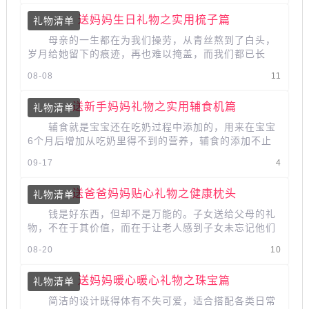
送妈妈生日礼物之实用梳子篇
礼物清单
母亲的一生都在为我们操劳，从青丝熬到了白头，
岁月给她留下的痕迹，再也难以掩盖，而我们都已长
大，陪伴她的时间 也越来越少。在妈妈...
08-08
11
送新手妈妈礼物之实用辅食机篇
礼物清单
辅食就是宝宝还在吃奶过程中添加的，用来在宝宝
6个月后增加从吃奶里得不到的营养，辅食的添加不止
是为了补充奶里不足的营养，也的...
09-17
4
送爸爸妈妈贴心礼物之健康枕头
礼物清单
钱是好东西，但却不是万能的。子女送给父母的礼
物，不在于其价值，而在于让老人感到子女未忘记他们
的养育之恩,从而心中备感慰藉。...
08-20
10
送妈妈暖心暖心礼物之珠宝篇
礼物清单
简洁的设计既得体有不失可爱，适合搭配各类日常