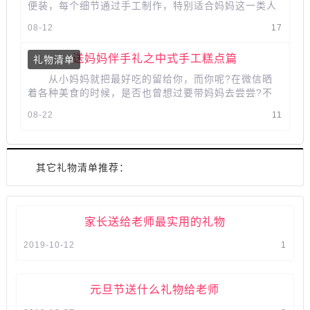
便装，每个细节通过手工制作，特别适合妈妈这一类人
高端优雅任务的佩戴 在生日来...
08-12
17
送妈妈伴手礼之中式手工糕点篇
礼物清单
从小妈妈就把最好吃的留给你，而你呢?在微信晒
着各种美食的时候，是否也曾想过要带妈妈去尝尝?不
知道为什么，妈妈们对于传统中式糕...
08-22
11
其它礼物清单推荐：
家长送给老师最实用的礼物
2019-10-12
1
元旦节送什么礼物给老师