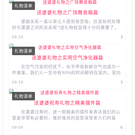
礼物清单
送婆婆礼物之广场舞音箱篇
婆媳关系一直以来让人感到很苦恼，应该如何处理
好与婆婆之间的关系呢?送礼物就显得十分的重要了，
送礼物既要显得大气上档次，而且...
09-19
3
礼物清单
送婆婆礼物之实用空气净化器篇
在空气污染的叨扰下，似乎呼吸新鲜空气也成为一
件难事。我们人一生中有90%的时间都待在室内，室内
空气污染很容易对我们的身体健...
09-18
3
礼物清单
送婆婆祝寿礼物之精美摆件篇
在婆婆过寿时，送一款精美的摆件来表达我们的心
意是非常有必要的，惟妙惟肖的造型深受老人们的喜
欢，有很高的的艺术价值和观赏价值...
09-09
6