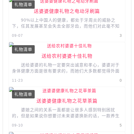
礼物清单
送婆婆健康礼物之电动牙刷篇
90%以上中国人的健康，都处于牙周炎的威胁之
下，任其发展甚至会失去全部牙齿，而他们对此毫不知
情。牙齿健康不仅可以省钱而且对于...
09-07
3
礼物清单
送给农村婆婆十佳礼物
送给婆婆的礼物一定要突出诚意和孝心，婆婆对于
身体健康方面是很有要求的，而她们大多数都觉得外面
的饮料不卫生，所以就给她们送一...
11-23
0
礼物清单
送婆婆健康礼物之花草茶篇
婆媳之间的关系一直都是让很多人感到特别困扰
的，但是如果说你想要讨未来婆婆换新的话，一款养生
的花草茶必不可少。经常的饮用可...
09-10
5