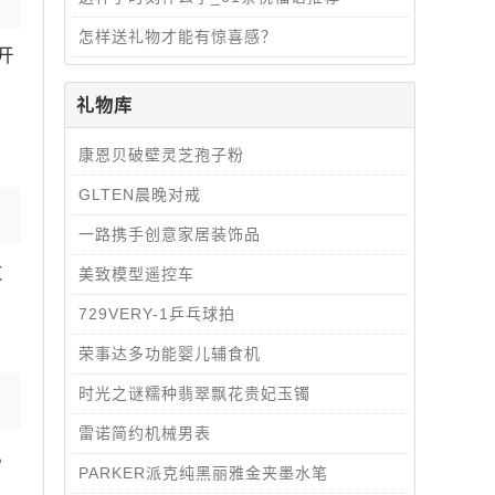
怎样送礼物才能有惊喜感？
开
礼物库
康恩贝破壁灵芝孢子粉
GLTEN晨晚对戒
一路携手创意家居装饰品
发
​​​​​​​美致模型遥控车
​​​​​​​729VERY-1乒乓球拍
荣事达多功能婴儿辅食机
时光之谜糯种翡翠飘花贵妃玉镯
雷诺简约机械男表
，
PARKER派克纯黑丽雅金夹墨水笔