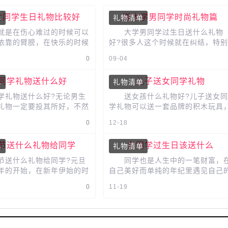
女同学生日礼物比较好
送大学男同学时尚礼物篇
单
礼物清单
是在伤心难过的时候可以
大学男同学过生日送什么礼物
依靠的臂膀，在快乐的时候
好?很多人这个时候就在纠结，特别
彼此的喜悦，在失败的时候
是&ldquo;我什么也不缺，啥也别
0
09-04
，在成功的时候予以祝贺...
&rdquo;这些话是同学这辈子说过
的...
同学礼物送什么好
儿子送女同学礼物
单
礼物清单
礼物送什么好?无论男生
送女孩什么礼物好?儿子送女同
礼物一定要投其所好，不然
学礼物可以送一套品牌的积木玩具
好。女生不比男生，女生大
每一块不起眼的积木都有可能组成
0
12-18
些高颜值的东西，所以花
个成人所想象不出的奇妙世界...
节送什么礼物给同学
女同学过生日该送什么
单
礼物清单
送什么礼物给同学?元旦
同学也是人生中的一笔财富，
年的开始，在新年伊始的时
自己美好而单纯的年纪里遇见自己
要送一份礼物给同学表示祝
同学，共同经历人生中的重要阶段
0
11-19
什么礼物比较合适呢?...
是十分有意义、也是值得纪念的。..