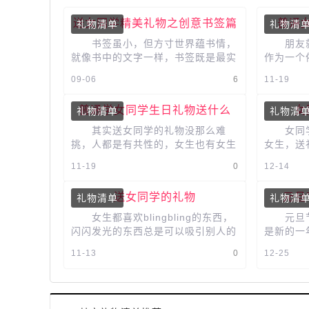
送女同学精美礼物之创意书签篇
普通
礼物清单
礼物清
书签虽小，但方寸世界蕴书情，
朋友就
就像书中的文字一样，书签既是最实
作为一个
用的常物，又可以变成精美的艺术
能够分享
09-06
6
11-19
品，书签常与书本怀抱，与书相依相
提供鼓励
伴，与同...
普通学女同学生日礼物送什么
女
礼物清单
礼物清
其实送女同学的礼物没那么难
女同学
挑，人都是有共性的，女生也有女生
女生，送
共同喜欢的东西，礼物当然也不例
费力不讨
11-19
0
12-14
外。下面小编挑选的女生喜欢的礼
多喜欢一
物，总...
点...
送女同学的礼物
元旦
礼物清单
礼物清
女生都喜欢blingbling的东西，
元旦节
闪闪发光的东西总是可以吸引别人的
是新的一
注意力，女生们需要能吸引别人注意
候受不了
11-13
0
12-25
力的东西。送女同学的礼物可以...
福，送同学