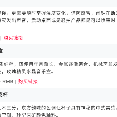
你，更需要随时掌握温度变化，谨防感冒，闹钟在断
熄灭发出声音，震动桌面或是轻拍产品都是可以唤醒时
|
购买链接
盒
音质纯粹，随使用年月渐长，金属逐渐磨合，机械声愈
夜，玫瑰精灵水晶音乐盒。
RMB |
购买链接
克杯
木三分，东方韵味的色调让杯子具有神秘的中式美感
的莹润，珍罕原矿颜色釉料。