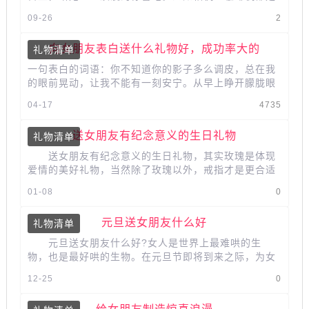
实用型的礼物。可以送女朋友口...
09-26
2
向女朋友表白送什么礼物好，成功率大的
礼物清单
一句表白的词语：你不知道你的影子多么调皮，总在我
的眼前晃动，让我不能有一刻安宁。从早上睁开朦胧眼
睛的那一刻起，到枕着你的名字入眠...
04-17
4735
送女朋友有纪念意义的生日礼物
礼物清单
送女朋友有纪念意义的生日礼物，其实玫瑰是体现
爱情的美好礼物，当然除了玫瑰以外，戒指才是更合适
的礼物。一对情侣戒指可以告诉女...
01-08
0
元旦送女朋友什么好
礼物清单
元旦送女朋友什么好?女人是世界上最难哄的生
物，也是最好哄的生物。在元旦节即将到来之际，为女
朋友准备一份心仪的礼物，女朋友一...
12-25
0