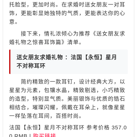
托脸型，更加时尚。在求婚时送女朋友一对耳
饰，更能彰显她独特的气质，更能表达你的心
意。
接下来，情礼浓倾心为推荐《送女朋友求
婚礼物之惊喜耳饰篇》清单。
送女朋友求婚礼物 ：法国【永恒】星月
不对称耳环
简约精致的一款耳钉，设计经典大方，以
星星为元素，包镶水晶，精致剔透，小巧精致
的造型，特别显气质。美丽银饰与优质的锆石
相结合，璀璨闪耀，佩戴在耳朵上，就像星星
一样坠落在耳间，百搭时尚。
法国【永恒】星月不对称耳环 参考价格 357.0
0 RMB |
购买链接