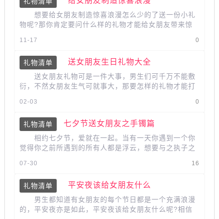
给女朋友制造惊喜浪漫
礼物清单
想要给女朋友制造惊喜浪漫怎么少的了送一份小礼
物呢?那你肯定要问什么样的礼物才能给女朋友带来惊
喜和浪漫，要小编说一款精美...
11-17
0
送女朋友生日礼物大全
礼物清单
送女朋友礼物可是一件大事，男生们可千万不能敷
衍，不然女朋友生气可就事大，那要怎样的礼物才能打
动女朋友的心呢?一定要精美的，毕...
02-03
0
七夕节送女朋友之手镯篇
礼物清单
相约七夕节，爱就在一起。当有一天你遇到一个你
觉得你之前所遇到的所有人都是浮云，想要与之执子之
手，与子偕老的那个人，那就送女朋...
07-30
16
平安夜该给女朋友什么
礼物清单
男生都知道有女朋友的每个节日都是一个充满浪漫
的，平安夜亦是如此，平安夜该给女朋友什么呢?相信