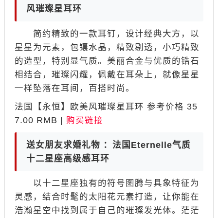
风璀璨星耳环
简约精致的一款耳钉，设计经典大方，以
星星为元素，包镶水晶，精致剔透，小巧精致
的造型，特别显气质。美丽合金与优质的锆石
相结合，璀璨闪耀，佩戴在耳朵上，就像星星
一样坠落在耳间，百搭时尚。
法国【永恒】欧美风璀璨星耳环 参考价格 35
7.00 RMB |
购买链接
送女朋友求婚礼物 ：法国Eternelle气质
十二星座高级感耳环
以十二星座独有的符号图腾与具象特征为
灵感，结合时髦的太阳花元素打造，让你能在
浩瀚星空中找到属于自己的璀璨发光体。茫茫