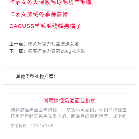
卡蒙女冬天保暖毛球毛线羊毛帽
卡蒙女加绒冬季蓓蕾帽
CACUSS羊毛毛线帽男帽子
上一篇：
德芙巧克力礼盒装送女友
下一篇：
德芙巧克力尊慕280g礼盒装
其他类型礼物推荐：
创意搞怪奶油面包抱枕
创意搞怪奶油面包抱枕 吃货小可爱们，你们的抱枕应
该也是看起来色香味俱全的，超逼真的面包造型，加上细
致的工艺，真的有做到让人爱不释手 采用3D印染工
参考价格：139.90RMB
艺，做工逼真色彩鲜艳，让人垂涎三尺，那些年追逐的美
食，这么多吃的再也不怕饿了，谁能拒绝美食的诱惑...