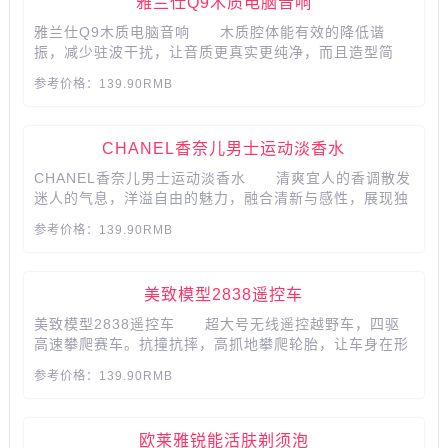
雅兰仕Q9木质电脑音响
雅兰仕Q9木质电脑音响 木质腔体能有效的降低谐
振，减少驻波干扰，让音质更真实更纯净，而且造型简
易，外表磨砂质感更显低调而不庸俗。...
参考价格：139.90RMB
CHANEL香奈儿男士运动淡香水
CHANEL香奈儿男士运动淡香水 清爽宜人的香调散发
迷人的气息，洋溢自由的魅力，融合清新与感性，展现独
特张力，柑橘释放清新活力与干爽深厚的雪松相得益彰，
参考价格：139.90RMB
麝香调与东加豆的杏仁香混合，散发迷人感性的气息。...
​​​​​​​美致模型2838遥控车
美致模型2838遥控车 超大号无线遥控越野车，四驱
高速攀爬赛车。抗撞抗摔，高抓地攀爬轮胎，让车身在形
式攀爬过程中更好保护车身。​​​​​​​​​​​​​​...
参考价格：139.90RMB
​​​​​​​欧莱雅锐能活肤剃须泡