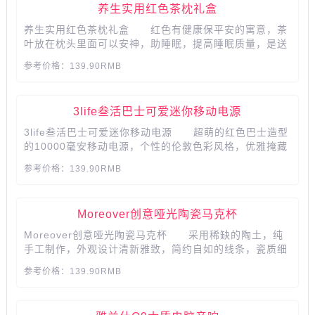
养生实用红色茶枕礼盒
养生实用红色茶枕礼盒 红色有健康保平安的寓意，茶
叶放在枕头里面可以安神，助睡眠，提高睡眠质量，是送
给老人、长辈的健康礼物，身体健康才能更好的享受生
参考价格：139.90RMB
活 瑞草茶枕味香儿不腻，清而不浊，淡而不薄，睡眠
时，茶叶中有效成分自枕内缓慢散发，香气凝聚于枕周尺
余 软硬适...
3life叁活巴士可爱迷你移动电源
3life叁活巴士可爱迷你移动电源 超萌的红色巴士造型
的10000毫安移动电源，个性的伦敦色彩风格，优雅掩藏
不了的萌动 移动电源造型灵感来源于伦敦巴士，结合
参考价格：139.90RMB
了伦敦巴士的个性特点和现代简约风格 车轮可活动设
计，在充电闲余还可以放松一下...
Moreover创意哑光陶瓷马克杯
Moreover创意哑光陶瓷马克杯 采用稀缺的陶土，纯
手工制作，外观设计清新雅致，简约自如的线条，瓷质细
腻，触感丝滑，精湛的工艺，大杯口清洗方便，舒适的触
参考价格：139.90RMB
感让人陶醉，饮水也可以成为一种享受。...