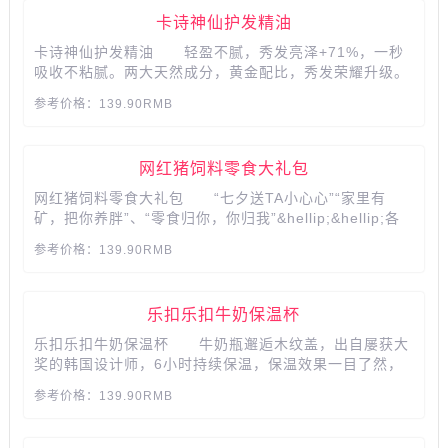
​​​​​​​卡诗神仙护发精油
卡诗神仙护发精油 轻盈不腻，秀发亮泽+71%，一秒
吸收不粘腻。两大天然成分，黄金配比，秀发荣耀升级。​​​​​​​​​​​​​​
...
参考价格：139.90RMB
网红猪饲料零食大礼包
网红猪饲料零食大礼包 “七夕送TA小心心”“家里有
矿，把你养胖”、“零食归你，你归我”&hellip;&hellip;各
种土味情话主题的零食大礼包，送的不止是零食，七夕更
参考价格：139.90RMB
要送满满的心意，各种惊喜等着你，礼品多多，可爱水
杯、代写贺卡、创意奖状...
乐扣乐扣牛奶保温杯
乐扣乐扣牛奶保温杯 牛奶瓶邂逅木纹盖，出自屡获大
奖的韩国设计师，6小时持续保温，保温效果一目了然，
更安全耐用的配置，内胆采用食品级316不锈钢材质，耐
参考价格：139.90RMB
腐蚀，可装可卸的茶网，也选用成本更高的食品级316不
锈钢材质，愿我变得轻盈，让你带我遨游天际...