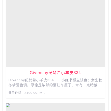
Givenchy纪梵希小羊皮334
Givenchy纪梵希小羊皮334 小红书博主试色：女生秋
冬挚爱色调，厚涂是浓郁的酒红车厘子、带有一点暗紫
调，薄涂又是日常显白的玫调暗红，厚涂有浓郁的浆果
参考价格：3400.00RMB
感，质地持久不拔干，秋冬系列的最爱。...