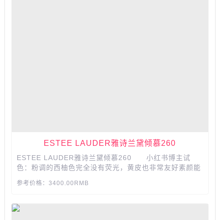
ESTEE LAUDER雅诗兰黛倾慕260
ESTEE LAUDER雅诗兰黛倾慕260 小红书博主试
色：粉调的西柚色完全没有荧光，黄皮也非常友好素颜能
轻松驾驭，在阳光下特别好看整个都是暖暖的感觉，缎光
参考价格：3400.00RMB
质地水润但是不粘腻，后续也不会拔干，持久度中上等，
不会出现斑驳。...