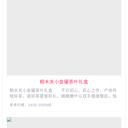
桐木关小金罐茶叶礼盒
桐木关小金罐茶叶礼盒 不忘初心，匠心之作，产地传
统好茶，是好茶更是好礼，细嫩嫩叶以双手细揉慢捻，恒
温发酵，精次把控才能使口感柔和香甜，每一份粮茶都来
参考价格：3400.00RMB
自于，多年茶师精心炒制，使每一片茶叶均匀出色，我们
严选原产地鲜叶，多年来坚持产地直供，产地的地道好茶
源...