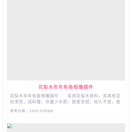
花梨木年年有鱼根雕摆件
花梨木年年有鱼根雕摆件 采用花梨木原料，其具有花
纹漂亮，成料慢，存量少木质，致密坚韧，经久不变，是
做家具、工艺品的不错原料。...
参考价格：3400.00RMB