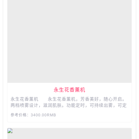
永生花香薰机
永生花香薰机 永生花香薰机，芳香美好，随心开启。
两档喷雾设计，滋润肌肤。功能定时，可持续出雾，可定
时60分钟。清新呼吸，芳香美好。七彩夜灯设计，任意定
参考价格：3400.00RMB
色模式。...