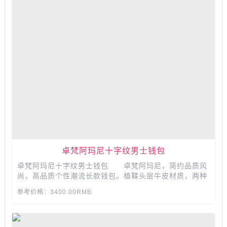
卓梵阿玛尼十字纹男士钱包
卓梵阿玛尼十字纹男士钱包 卓梵阿玛尼，简约品质风
尚，高品质个性潮流长款钱包。植鞣头层牛皮材质，两种
颜色，三种版型。高档礼品包装，送男友老公朋友的实用
参考价格：3400.00RMB
礼物。...