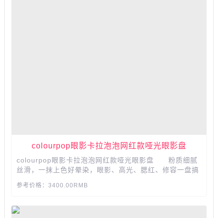
colourpop眼影卡拉泡泡网红款哑光眼影盘
colourpop眼影卡拉泡泡网红款哑光眼影盘 粉质细腻
丝滑，一抹上色好晕染，眼影、高光、腮红、修容一盘搞
定，贴合眼部肌肤，浓郁客人持久显色，上眼效果是高级
参考价格：3400.00RMB
的闪亮。...