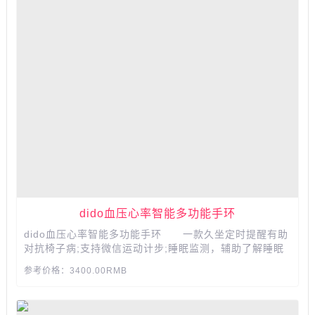
dido血压心率智能多功能手环
dido血压心率智能多功能手环 一款久坐定时提醒有助
对抗椅子病;支持微信运动计步;睡眠监测，辅助了解睡眠
情况;监测心率和血压，随时随地的监护关爱父母家人的身
参考价格：3400.00RMB
体健康;来电提醒的多功能智能手环。...