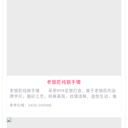
老银匠纯银手镯
老银匠纯银手镯 采用999足银打造，属于老银匠的品
牌字印，磨砂工艺，经典美观，纹理清晰，造型生动，推
拉设计便于调节，方便佩戴，钉砂工艺，让饰品多一份质
参考价格：3400.00RMB
感，细腻而柔和。...