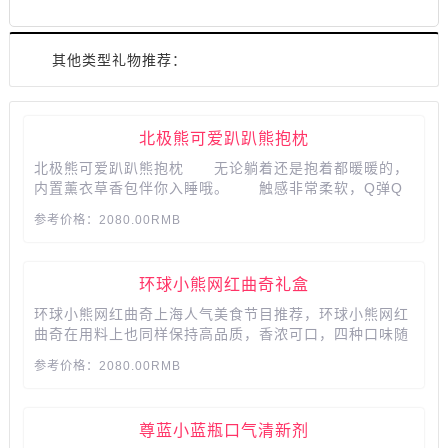
其他类型礼物推荐：
北极熊可爱趴趴熊抱枕
北极熊可爱趴趴熊抱枕 无论躺着还是抱着都暖暖的，
内置薰衣草香包伴你入睡哦。 触感非常柔软，Q弹Q
弹，宛如云朵般一样软滑，忍不住多捏几下 亲肤高
参考价格：2080.00RMB
弹，无异味，不掉色，睡觉是一件幸福的事 心心念念
的她，其实只是需要多一点勇气...
环球小熊网红曲奇礼盒
环球小熊网红曲奇上海人气美食节目推荐，环球小熊网红
曲奇在用料上也同样保持高品质，香浓可口，四种口味随
心选择，给你带来美丽惬意的感受，一试就停不下来，是
参考价格：2080.00RMB
老少皆宜的一款零食。是送给大小朋友的上佳礼物。...
尊蓝小蓝瓶口气清新剂