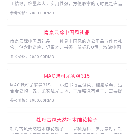
工精致，容量超大，实用性强，方便取拿的同时更是饰品
收纳的好手 工艺更先进，五重电镀，金锁耐用不生
参考价格：2080.00RMB
锈，细节更注重，让每个环节都透出同心之美，用料更实
在，让呵护更持久...
南京云锦中国风礼品
南京云锦中国风礼品 独具中国风的办公用品五件套礼
盒，包含脸谱笔、记事本、书签、鼠标和U盘，浓浓中国
文化风情，不可多得的中国特色礼物。...
参考价格：2080.00RMB
MAC魅可尤雾弹315
MAC魅可尤雾弹315 小红书博主试色：糖霜草莓，适
合春夏的一支，柔雾哑光质地，干唇略微有点干，需要提
前做好打底，薄涂粉嫩，厚涂是玫调的樱花粉，白皮和黄
参考价格：2080.00RMB
皮都挺适合。...
牡丹古风天然檀木雕花梳子
牡丹古风天然檀木雕花梳子 以梳为礼，岁月静好，牡