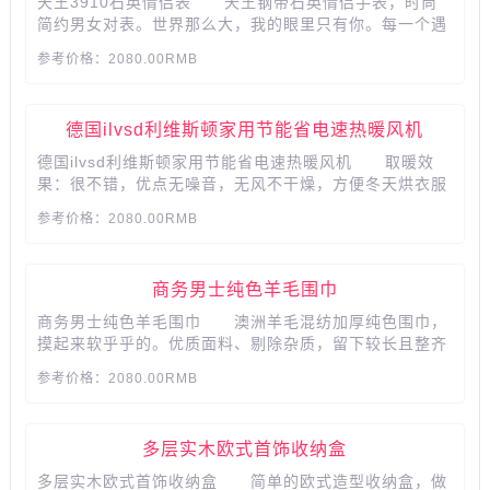
天王3910石英情侣表 天王钢带石英情侣手表，时尚
简约男女对表。世界那么大，我的眼里只有你。每一个遇
见，都是最美的意外。 产品参数： 品牌:Tian Wa
参考价格：2080.00RMB
ng/天王 型号:3910对表 风格:休闲 形状:圆
形 保修:全国联保 品牌产地:国内 机芯类型:
石...
德国ilvsd利维斯顿家用节能省电速热暖风机
德国ilvsd利维斯顿家用节能省电速热暖风机 取暖效
果：很不错，优点无噪音，无风不干燥，方便冬天烘衣服
外观材质：优点美观大气。...
参考价格：2080.00RMB
商务男士纯色羊毛围巾
商务男士纯色羊毛围巾 澳洲羊毛混纺加厚纯色围巾，
摸起来软乎乎的。优质面料、剔除杂质，留下较长且整齐
的羊毛，使材质更加有韧性，光滑平整。精致礼盒包装，
参考价格：2080.00RMB
代写贺卡，抗皱同时又免烫，款式简单大方，十分好搭配
衣服。...
多层实木欧式首饰收纳盒
多层实木欧式首饰收纳盒 简单的欧式造型收纳盒，做