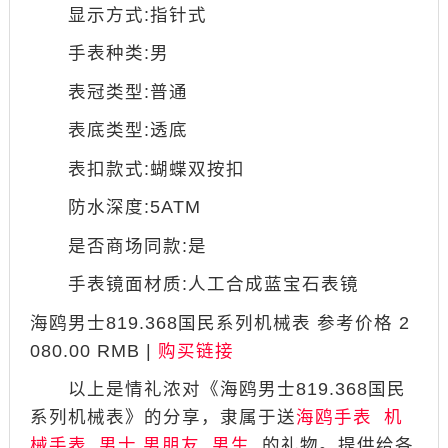
显示方式:指针式
手表种类:男
表冠类型:普通
表底类型:透底
表扣款式:蝴蝶双按扣
防水深度:5ATM
是否商场同款:是
手表镜面材质:人工合成蓝宝石表镜
海鸥男士819.368国民系列机械表 参考价格 2
080.00 RMB |
购买链接
以上是情礼浓对《海鸥男士819.368国民
系列机械表》的分享，隶属于送
海鸥手表
机
械手表
男士.男朋友
男生
的礼物。提供给各