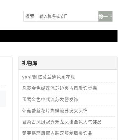
搜索
礼物库
yani/颜忆莫兰迪色系花瓶
凡菱金色蝴蝶流苏边夹古风发饰步摇
玉鸾金色中式流苏发簪发饰
郁茹蕾丝花片蝴蝶流苏发夹头饰
君柔古风凤冠秀禾龙凤褂金色大气饰品
楚蔓整环凤冠古装汉服龙凤褂饰品