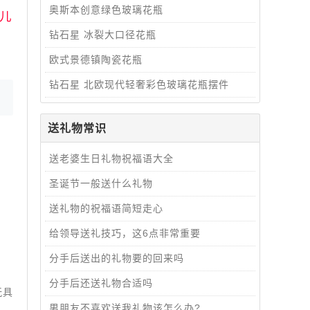
奥斯本创意绿色玻璃花瓶
儿
钻石星 冰裂大口径花瓶
欧式景德镇陶瓷花瓶
钻石星 北欧现代轻奢彩色玻璃花瓶摆件
送礼物常识
送老婆生日礼物祝福语大全
圣诞节一般送什么礼物
送礼物的祝福语简短走心
给领导送礼技巧，这6点非常重要
分手后送出的礼物要的回来吗
分手后还送礼物合适吗
玩具
男朋友不喜欢送我礼物该怎么办?