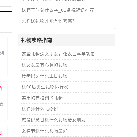
送杯子时刻什么字_61条祝福语推荐
怎样送礼物才能有惊喜感？
礼物攻略指南
列
这些礼物送女朋友，让表白事半功倍
送女友最有心意的礼物
度
i
给老妈买什么生日礼物
风
送00后男生礼物排行榜
列
:
1
实用的有格调的礼物
表
送律师什么礼物好
蕴
防
恋爱纪念日送什么礼物给女朋友
海
女神节送什么礼物最好
安
8