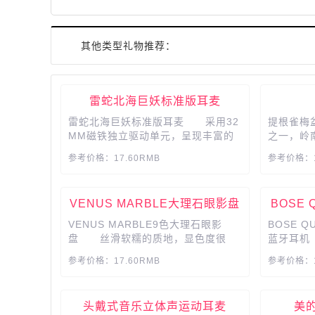
其他类型礼物推荐：
雷蛇北海巨妖标准版耳麦
雷蛇北海巨妖标准版耳麦 采用32
提根雀梅
MM磁铁独立驱动单元，呈现丰富的
之一，岭
音频，立体还原游戏音效，战场上迅
物至景，
参考价格：17.60RMB
参考价格：1
速锁定敌人位置，下载并安装7.1环
影，人如景
绕声软件，激活并完成设置，即可体
验虚拟7.1环绕立体声，帮助你在游
VENUS MARBLE大理石眼影盘
BOSE 
戏中感知声音来源和方向，可调整头
带与头部紧密贴合，经众多职业玩家
VENUS MARBLE9色大理石眼影
BOSE Q
实战测...
盘 丝滑软糯的质地，显色度很
蓝牙耳机
好，有多种细闪的偏光色，阳光下层
何种音量
参考价格：17.60RMB
参考价格：1
次分明，妆后完全是元气满满的芭比
节。采用
眼，给女性更好的美妆选择。...
别噪音，
景音干扰，
头戴式音乐立体声运动耳麦
美