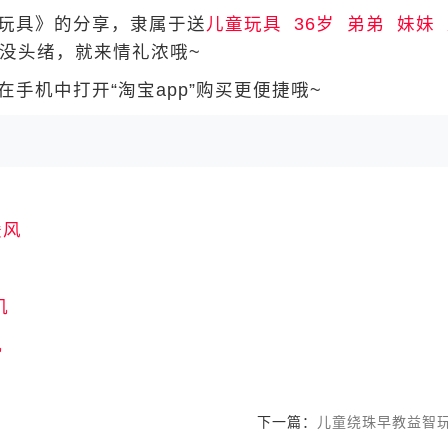
玩具》的分享，隶属于送
儿童玩具
36岁
弟弟
妹妹
没头绪，就来情礼浓哦~
手机中打开“淘宝app”购买更便捷哦~
暖风
机
机
下一篇：
儿童绕珠早教益智