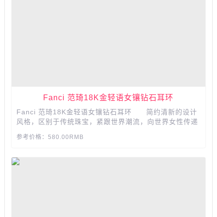
Fanci 范琦18K金轻语女镶钻石耳环
Fanci 范琦18K金轻语女镶钻石耳环 简约清新的设计
风格，区别于传统珠宝，紧跟世界潮流，向世界女性传递
独立自信，取悦自我的生活态度。...
参考价格：580.00RMB