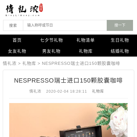
搜索
首页
七夕节礼物
礼物清单
生日礼物
女友礼物
男友礼物
礼物库
结婚礼物
情礼浓
>
礼物库
>
NESPRESSO瑞士进口150颗胶囊咖啡
NESPRESSO瑞士进口150颗胶囊咖啡
情礼浓
2020-02-04 18:28:11
礼物库