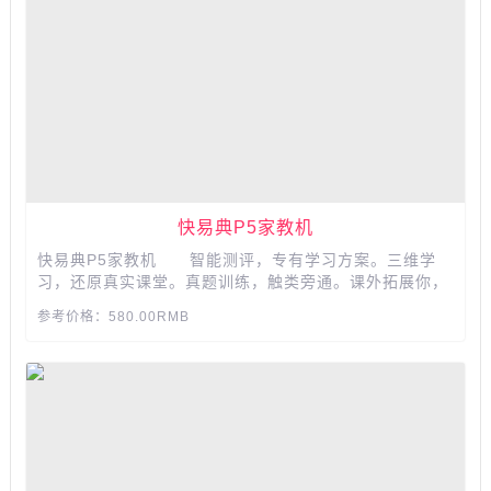
快易典P5家教机
快易典P5家教机 智能测评，专有学习方案。三维学
习，还原真实课堂。真题训练，触类旁通。课外拓展你，
领悟数学文化之美。...
参考价格：580.00RMB