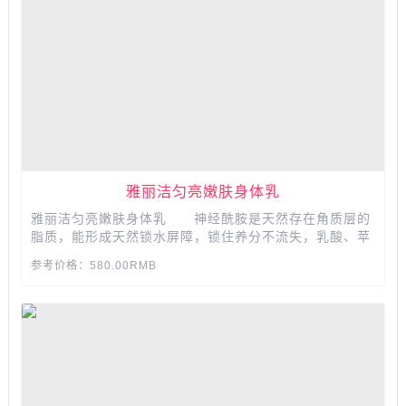
雅丽洁匀亮嫩肤身体乳
雅丽洁匀亮嫩肤身体乳 神经酰胺是天然存在角质层的
脂质，能形成天然锁水屏障，锁住养分不流失，乳酸、苹
果酸滋润干燥粗糙肌肤，缓解缺水、起鸡皮。...
参考价格：580.00RMB