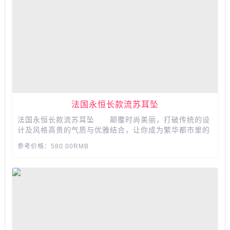
法国永恒长款流苏耳坠
法国永恒长款流苏耳坠 颠覆时尚美丽，打破传统的设
计及风格高贵的气质与优雅结合，让你成为繁华都市里的
一抹亮色，时尚的设计，每一处细节都用心雕琢。...
参考价格：580.00RMB