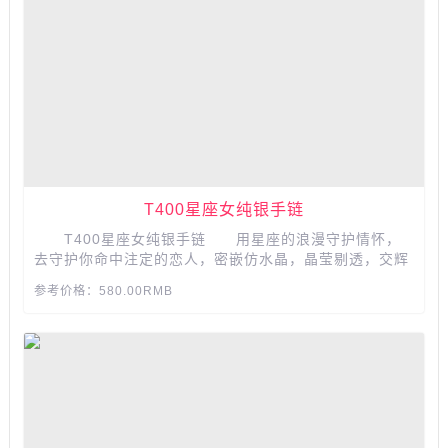
T400星座女纯银手链
T400星座女纯银手链 用星座的浪漫守护情怀，
去守护你命中注定的恋人，密嵌仿水晶，晶莹剔透，交辉
相映。手链上还可以刻字哦，另有三款精美包装，为她带
参考价格：580.00RMB
了三种不同惊喜。...