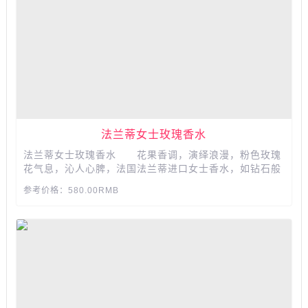
法兰蒂女士玫瑰香水
法兰蒂女士玫瑰香水 花果香调，演绎浪漫，粉色玫瑰
花气息，沁人心脾，法国法兰蒂进口女士香水，如钻石般
的粉色梦幻瓶身，持久淡香香味，送给你心中美好的那个
参考价格：580.00RMB
TA。...