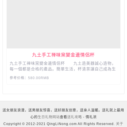
九土手工禅味窯變金邊情侶杯
九土手工禅味窯變金邊情侶杯 九土造美器誠心造物，
每一個都是合格的產品。簡單生活，杯清茶讓自己成為生
活的主角。...
参考价格：580.00RMB
送女朋友浪漫，送男朋友惊喜，送好朋友创意，送亲人温暖。送礼就上最用
心的
生日礼物网站
查看
送礼攻略
- 情礼浓
Copyright © 2012-2021 QingLiNong.com All Rights Reserved.
关于