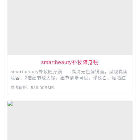
smartbeauty补妆随身镜
smartbeauty补妆随身镜 高清无色偏镜面，呈现真实
妆容，2倍细节放大镜，细节清晰可见，珍珠白、胭脂红
时尚设计，彰显品质生活，小巧精致，方便携带。...
参考价格：580.00RMB