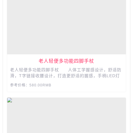
老人轻便多功能四脚手杖
老人轻便多功能四脚手杖 人体工学握感设计，舒适防
滑，T字链接收腰设计，打造更舒适的握感，手柄LED灯
源，光源均匀明亮，射程远，防滑落手腕绳 ，防止意外滑
参考价格：580.00RMB
落，稳固安心。...