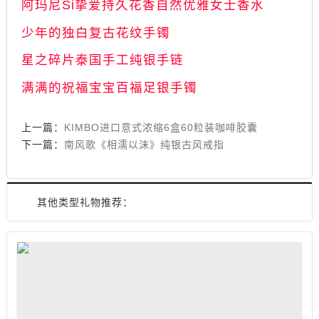
阿玛尼Si挚爱持久花香自然优雅女士香水
​​​​​​​少年的独白复古花纹手镯
​​​​​​​星之碎片泰国手工纯银手链
​​​​​​​满满的祝福宝宝百福足银手镯
上一篇：
KIMBO进口意式浓缩6盒60粒装咖啡胶囊
下一篇：
南风歌《相濡以沫》纯银古风戒指
其他类型礼物推荐：