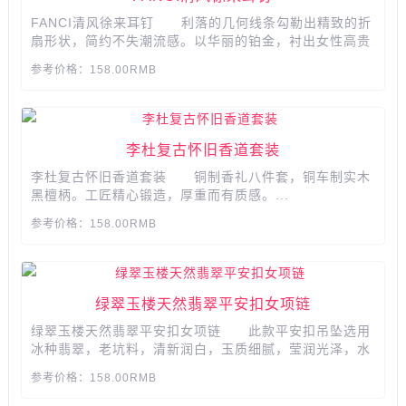
FANCI清风徐来耳钉 利落的几何线条勾勒出精致的折
扇形状，简约不失潮流感。以华丽的铂金，衬出女性高贵
和优雅。​​​​​​​​​​​​​​...
参考价格：158.00RMB
​​​​​​​李杜复古怀旧香道套装
李杜复古怀旧香道套装 铜制香礼八件套，铜车制实木
黑檀柄。工匠精心锻造，厚重而有质感。...
参考价格：158.00RMB
绿翠玉楼天然翡翠平安扣女项链
绿翠玉楼天然翡翠平安扣女项链 此款平安扣吊坠选用
冰种翡翠，老坑料，清新润白，玉质细腻，莹润光泽，水
润典雅，18K黄金镶嵌，璀璨夺目，简约时尚。...
参考价格：158.00RMB