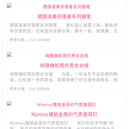
德国凌美狩猎者系列钢笔
德国凌美狩猎者系列钢笔 送礼贴心诚意之选，献给具
有创意的您，包装盒内含墨水笔，墨水一瓶，吸墨器，五
支装墨芯，享受轻松书写乐趣，纪录点滴生活往事，宽大
参考价格：158.00RMB
的笔夹设计，方便携带，可夹在包带，墨水可视设计，人
性化的体现，书写流畅顺滑，弹性适中，具有持久的光泽
度...
纯银绳蛇简约男女对戒
纯银绳蛇简约男女对戒 白蛇，一份永生不息的爱的物
语，幻化成一世的幸运，就算转换了时空身份和姓名，相
爱的人一定会在一起。我愿做你的白蛇，与你长相厮守。
参考价格：158.00RMB
一款蛇与绳子构成的戒指，925纯银材质，十足具有灵
性，黑白两种款式更是可以搭配成情侣款。...
Mymiss镀铂金简约气质银耳钉
Mymiss镀铂金简约气质银耳钉 耳钉的名字叫做“倾
听”，象征的是愿意做你的陪伴者，永远倾听你的快乐与