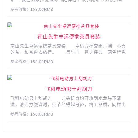
悲伤，耳钉的形状跟耳朵很像，也有玫瑰的样子，无论是
参考价格：158.00RMB
送闺蜜还是送女友，都很暖心 高亮抛光技术，实现镜
面效果，呵护您幼嫩的皮肤，铂金镀层，历久弥新，加强
保护...
南山先生卓远便携茶具套装
南山先生卓远便携茶具套装 卓远方杯套组，揣一心喜
的茶，和茶道去旅行。 黑与白，世之经典，两色皆色
泽饱满，施釉均匀，惹人喜爱。两黑一白，两白一黑，主
参考价格：158.00RMB
杯客杯一目了然。壶盖采用榫卯结构，黑檀木紧紧覆在盖
面上，古法传承，经久耐用。...
飞科电动男士刮胡刀
飞科电动男士刮胡刀 刀头机身均可放到水龙头下清
洗，清洁方便省时，细节经得起考验，精工品质，同样出
色，可拆式刀头刀网，旋转刀头组件，可轻松拆卸，用于
参考价格：158.00RMB
清洗或更换，方便充电，无需等待，智能剃须享受，浮动
贴面，快速舒适剃净...