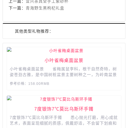
上一篇：
宜兴茶具全手工紫砂杯
下一篇：
青海野生黑枸杞礼盒
其他类型礼物推荐：
小叶雀梅桌面盆景
小叶雀梅桌面盆景 雀梅属鼠李科，根干自然奇特，树
姿苍劲古雅，是中国树桩盆景主要树种之一，为岭南盆景
中的五大名树之一，观赏价值高。雀梅生长力强，寿命
参考价格：158.00RMB
长，易造型，萌发力很强，耐修剪，小枝柔软，易蟠
扎。...
7度银饰7℃莫比乌斯环手镯
7度银饰7℃莫比乌斯环手镯 悉心抛光打磨，用心成就
艺术，表面呈现细腻的质感，佩戴舒适，不会留下划痕和