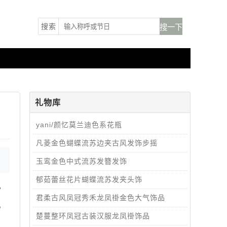
搜索
礼物库
yani/颜忆莫兰迪色系花瓶
凡菱金色蝴蝶流苏边夹古风发饰步摇
玉鸾金色中式流苏发簪发饰
郁茹蕾丝花片蝴蝶流苏发夹头饰
。
君柔古风凤冠秀禾龙凤褂金色大气饰品
，
楚蔓整环凤冠古装汉服龙凤褂饰品