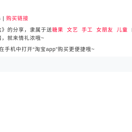
 |
购买链接
》的分享，隶属于送
糖果
文艺
手工
女朋友
儿童
绪，就来情礼浓哦~
手机中打开“淘宝app”购买更便捷哦~