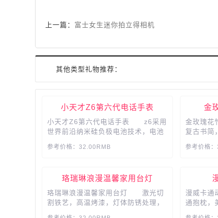
上一篇：
富士女生迷你拍立得相机
其他类型礼物推荐：
小天才Z6第六代电话手表
金
小天才Z6第六代电话手表 z6采用
金玫瑰花
世界前沿纳米硅负极电池技术，电池
复古书简
容量跨越式提升700mAh，超长待
搭配99.
参考价格：32.00RMB
参考价格：3
机，亲子通话，精彩不断电。...
真，永不
物 24
还可专属
珞瑞琳浪漫温馨家用台灯
刻字为爱
子...
珞瑞琳浪漫温馨家用台灯 激光切
漫威卡通
割铁艺，高温烤漆，灯体防锈处理，
通抱枕，
造型美观，可以旧用，奶白色玻璃灯
铁侠、超
参考价格：32.00RMB
参考价格：3