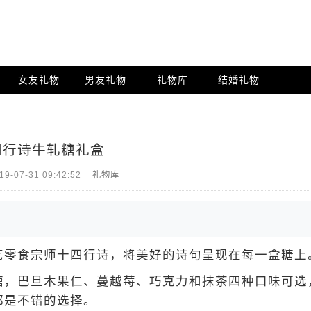
女友礼物
男友礼物
礼物库
结婚礼物
四行诗牛轧糖礼盒
19-07-31 09:42:52
礼物库
零食宗师十四行诗，将美好的诗句呈现在每一盒糖上
，巴旦木果仁、蔓越莓、巧克力和抹茶四种口味可选
都是不错的选择。