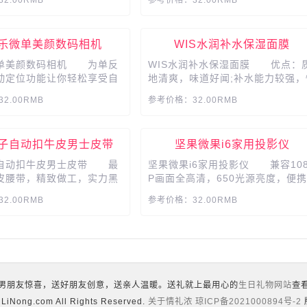
吸湿、缔造舒适的享受。优
污水全部收纳不泄露，拒绝额二次
舒适、隐形拉链美观、内芯
染，且不会损伤地板。...
弹性、精工细致更耐用，快
乐微单美颜数码相机
WIS水润补水保湿面膜
吧。...
单美颜数码相机 为单反
WIS水润补水保湿面膜 优点：
动定位功能让你轻松享受自
地清爽，味道好闻;补水能力较强，
，送女性的高档数码礼物
价比特别高;商家做的比较用心包装
2.00RMB
参考价格：32.00RMB
，一键美颜，轻松掌握，
美，用完脸部不粘腻。...
留遗憾，大光圈，轻松随
接，超广角，富京高品质
子自动扣牛皮男士皮带
坚果微果i6家用投影仪
相机...
自动扣牛皮男士皮带 最
坚果微果i6家用投影仪 兼容108
皮腰带，精致做工，实力黑
P画面全高清，650光源亮度，便携
合金锻造技术。双股缝线，
高亮度。非球面镜头成像更纯净，
2.00RMB
参考价格：32.00RMB
工艺，高档合金扣头，适合
光自动对焦，随便移动都清晰。低
的精品皮带，送老公、男
色色温观影更护眼。四方梯形矫正
高档礼物。...
侧投也方正。观影轻松安静，沉浸
自己的世界里。...
男朋友惊喜，送好朋友创意，送亲人温暖。送礼就上最用心的
生日礼物网站
查
gLiNong.com All Rights Reserved.
关于情礼浓
琼ICP备2021000894号-2