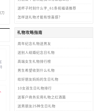
送杯子时刻什么字_61条祝福语推荐
胡刀
怎样送礼物才能有惊喜感？
礼物攻略指南
周年纪念礼物送男友
送别人结婚纪念日礼物
高端女生礼物排行榜
富
特
男生希望收到什么礼物
无
激
给好朋友妈妈的生日礼物
，
的
10女孩生日礼物排行
人
便
即
送客户商务实用礼物之红酒篇
人
，
送男朋友25种生日礼物
，