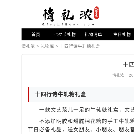
首页
七夕节礼物
礼物清单
生日礼物
情礼浓
>
礼物库
>
十四行诗牛轧糖礼盒
十
情礼浓
20
十四行诗牛轧糖礼盒
一款文艺范儿十足的牛轧糖礼盒，文艺
不添加明胶和甜腻棉花糖的手工牛轧糖
节日必备礼品，送女朋友、小朋友、朋友