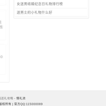
污
女送男结婚纪念日礼物排行榜
送男士的小礼物什么好
质
性
完
0
激
蓝
，
在
看
送礼攻略
- 情礼浓
版权所有 | 官方QQ:115000089