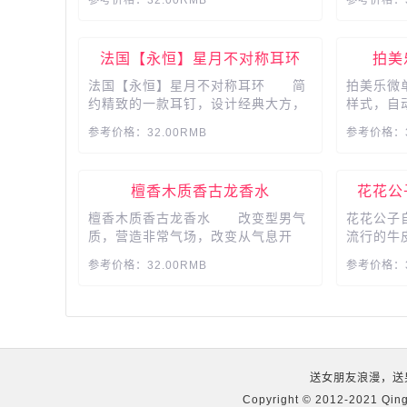
罩，可拆卸式设计，易清洁，光效温
料，透气
馨浪漫，舒适不刺眼。...
质棉柔软
饱满独有
法国【永恒】星月不对称耳环
拍美
快送漫威迷
法国【永恒】星月不对称耳环 简
拍美乐微
约精致的一款耳钉，设计经典大方，
样式，自
以星星为元素，包镶水晶，精致剔
拍的乐趣
参考价格：32.00RMB
参考价格：3
透，小巧精致的造型，特别显气质。
旋转自拍
美丽银饰与优质的锆石相结合，璀璨
让回忆不
闪耀，佩戴在耳朵上，就像星星一样
性 可外
檀香木质香古龙香水
花花公
坠落在耳间，百搭时尚。...
大光圈卡片
檀香木质香古龙香水 改变型男气
花花公子
质，营造非常气场，改变从气息开
流行的牛
始，檀香味古龙香水，清新古龙调，
科技电镀
参考价格：32.00RMB
参考价格：3
阳刚迷人，神秘性感，持久清香，源
细腻油边
自法国精工理念，跑车级外观质感，
商务休闲
是送给男性礼物的好选择。...
友、爸爸的
送女朋友浪漫，送
Copyright © 2012-2021 Qin