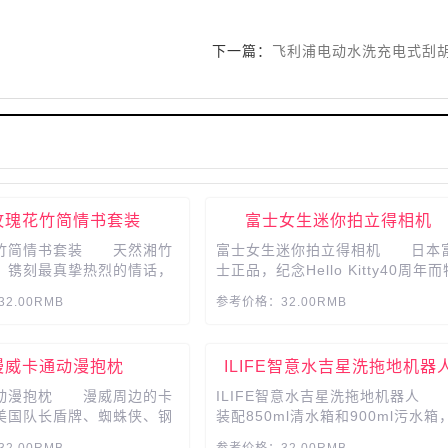
下一篇：
飞利浦电动水洗充电式刮
玫瑰花竹简情书套装
富士女生迷你拍立得相机
竹简情书套装 天然湘竹
富士女生迷你拍立得相机 日本
，镌刻最真挚热烈的情话，
士正品，纪念Hello Kitty40周年而
9%金箔真金玫瑰，至纯至
别设计的一款，甜美可爱风格独一
2.00RMB
参考价格：32.00RMB
凋谢的浪漫，完美的爱情信
二，送女友、闺蜜的时尚礼物 
K金箔玫瑰花+竹简情书，
光刻绘定制，美颜模式，美白嫩肤
于定制属于自己礼物，免费
女神风采，定格美好，捕捉生活中
漫威卡通动漫抱枕
ILIFE智意水吉星洗拖地机器
定制，精美礼盒送礼有面
精彩 自拍小镜，对镜取景，方
快捷，更有新款上市，美好生活，
动漫抱枕 漫威周边的卡
ILIFE智意水吉星洗拖地机器
拍即得...
美国队长盾牌、蜘蛛侠、钢
装配850ml清水箱和900ml污水箱
人等等，会呼吸的棉麻面
采用双隔离设计，确保洗地用清水
2.00RMB
参考价格：32.00RMB