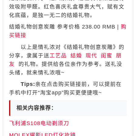
效吸附甲醛。红色喜庆礼盒尊贵大气，赋有文
化底蕴，是独一无二的结婚礼物。
结婚礼物创意炭雕 参考价格 238.00 RMB |
购
买链接
以上是情礼浓对《结婚礼物创意炭雕》的
分享，隶属于送
工艺品
结婚
现代
闺蜜
朋
友
的礼物。提供给各位亲作为参考。送礼没
头绪，就来情礼浓哦~
Tips:
亲在点击购买链接前，可以提前在
手机中打开“淘宝app”购买更便捷哦~
相关内容推荐：
飞利浦S108电动剃须刀
MOLEX曜影LED灯化妆镜