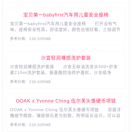
宝贝第一babyfirst汽车用儿童安全座椅
宝贝第一babyfirst汽车用儿童安全座椅 打开没有气
味，座椅安全性高，舒适度好，颜色也很好看，三挡调节
适合宝宝的各种姿势。...
参考价格：238.00RMB
沙宣轻润裸感洗护套装
沙宣轻润裸感洗护套装 沙宣无硅油洗发水500+护发
素210ml洗护套装，氨基酸控油修护蓬松，沙龙级净
澈。...
参考价格：238.00RMB
OOAK x Yvonne Ching 伍尔芙头像硬币项链
OOAK x Yvonne Ching 伍尔芙头像硬币项链 双面浮
雕细节精致，镶嵌锆石更为别致，附带延长设计，可以自
由调节项链的长度，以及现代女性在都市生活的多面
参考价格：238.00RMB
性。...