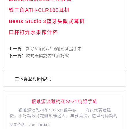
铁三角ATH-CLR100耳机
Beats Studio 3蓝牙头戴式耳机
口杯打炸水果榨汁杯
上一篇：
新籽尼泊尔龙眼藏式菩提手串
下一篇：
欧式天鹅复古红酒托架
其他类型礼物推荐：
银唯源淡雅梅花S925纯银手链
银唯源淡雅梅花S925纯银手链 梅花代表着孤
傲，小巧精致的花瓣淡雅迷人，典雅高贵，造型时尚简约
个性，手链长短可自由调节，多种颜色尽显气质，各种场
参考价格：238.00RMB
合随意搭配，送女友、闺蜜都很适合喔。...