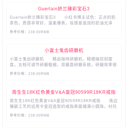
Guerlain娇兰臻彩宝石3
Guerlain娇兰臻彩宝石3 小红书博主试色：正点的奶
茶色，质感非常好，温柔爆表，妆感是滋润的奶油光泽
感，持久度非常好，但是有点略沾杯，白皮可以随便买，
参考价格：238.00RMB
可以搭配一个粉嫩嫩的外壳。...
小富士鬼齿研磨机
小富士鬼齿研磨机 精品咖啡研磨机，精细操控刻度
盘，五档可调节研磨粗细，双磨盘研磨系统，研磨效率很
高，出粉均匀，残粉少，随心控制出粉量，送他一个健康
参考价格：238.00RMB
精致的生活&hellip;&hellip;...
周生生18K红色黄金V&A皇冠90599R18KR戒指
周生生18K红色黄金V&A皇冠90599R18KR戒指 珠边
镶嵌工艺的运用令皇冠造型的戒指表面铺满小圆珠，衬托
出皇冠上的宝石更加炫动闪亮。...
参考价格：238.00RMB