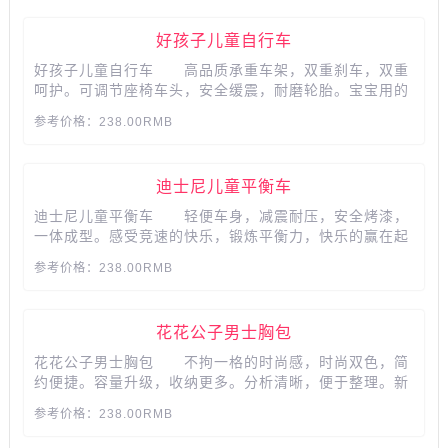
好孩子儿童自行车
好孩子儿童自行车 高品质承重车架，双重刹车，双重
呵护。可调节座椅车头，安全缓震，耐磨轮胎。宝宝用的
放心，家长更放心。...
参考价格：238.00RMB
迪士尼儿童平衡车
迪士尼儿童平衡车 轻便车身，减震耐压，安全烤漆，
一体成型。感受竞速的快乐，锻炼平衡力，快乐的赢在起
跑线上。...
参考价格：238.00RMB
花花公子男士胸包
花花公子男士胸包 不拘一格的时尚感，时尚双色，简
约便捷。容量升级，收纳更多。分析清晰，便于整理。新
潮柔软面料，时尚有型、柔软透气、耐磨抗皱。便携插
参考价格：238.00RMB
袋，轻松出行。前幅暗扣设计，扣合更贴心。...