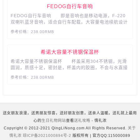
FEDOG自行车音响
FEDOG自行车音响 即是音响也是移动电源，F-220
双喇叭蓝牙音响，适合自行车配载。大容量电池续航设计
让你在户外尽情驰骋，骑友间必备的礼物。...
参考价格：238.00RMB
希诺大容量不锈钢保温杯
希诺大容量不锈钢保温杯 杯盖采用304不锈钢，光滑
圆润，质感十足，密封是，杯盖内的胶圈，不会与水直接
接触，密封不渗漏，可拆卸密封圈，便于清洗，由304不
参考价格：238.00RMB
锈钢和硅胶组合而成，密封性更好，杯口圆滑，能很好的
阻挡水温，起到防止烫嘴的效果，采用希诺无尾真空技
术，确保保温效果，坚固耐用...
送女朋友浪漫，送男朋友惊喜，送好朋友创意，送亲人温暖。送礼就上最用
心的
生日礼物网站
查看
送礼攻略
- 情礼浓
Copyright © 2012-2021 QingLiNong.com All Rights Reserved.
关于
情礼浓
琼ICP备2021000894号-2
版权所有 | 官方QQ:115000089