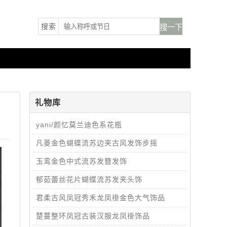
搜索
礼物库
yani/颜忆莫兰迪色系花瓶
凡菱金色蝴蝶流苏边夹古风发饰步摇
玉鸾金色中式流苏发簪发饰
郁茹蕾丝花片蝴蝶流苏发夹头饰
君柔古风凤冠秀禾龙凤褂金色大气饰品
楚蔓整环凤冠古装汉服龙凤褂饰品