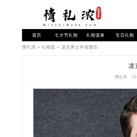
首页
七夕节礼物
礼物清单
生日礼物
情礼浓
>
礼物库
>
凌克男士羊绒围巾
凌
情礼浓
20