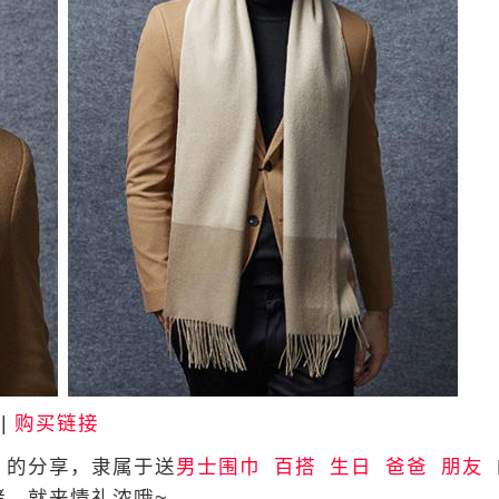
|
购买链接
的分享，隶属于送
男士围巾
百搭
生日
爸爸
朋友
绪，就来情礼浓哦~