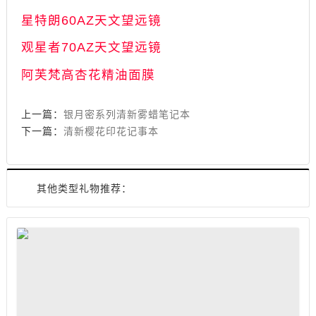
星特朗60AZ天文望远镜
观星者70AZ天文望远镜
阿芙梵高杏花精油面膜
上一篇：
银月密系列清新雾蜡笔记本
下一篇：
清新樱花印花记事本
其他类型礼物推荐：