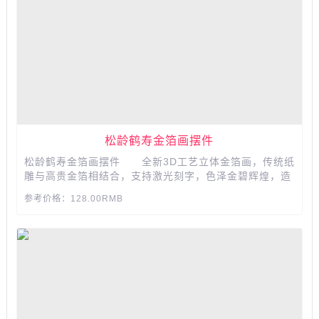
松龄鹤寿金箔画摆件
松龄鹤寿金箔画摆件 全新3D工艺立体金箔画，传统纸
雕与高贵金箔相结合，支持激光刻字，色泽金碧辉煌，造
型惟妙惟肖，深受人们的喜爱呢，不仅有很高的艺术价值
参考价格：128.00RMB
更是赠送长辈的优质选择哦，是祝寿的好礼哦。...