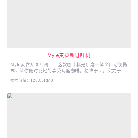
Myle麦睿斯咖啡机
Myle麦睿斯咖啡机 这款咖啡机是研磨一体全自动便携
式，让你随时随地的享受现磨咖啡，精致于型，实力于
芯，研磨动力源自强劲电机，陶瓷磨芯，粗细研磨可控
参考价格：128.00RMB
制，满足你挑剔的味蕾...