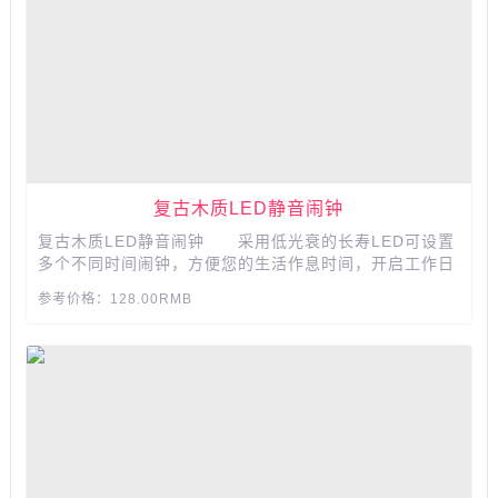
复古木质LED静音闹钟
复古木质LED静音闹钟 采用低光衰的长寿LED可设置
多个不同时间闹钟，方便您的生活作息时间，开启工作日
模式，闹钟将在周一至五闹钟关闭工作日模式，闹钟将天
参考价格：128.00RMB
天闹，可调节时钟数字亮度...