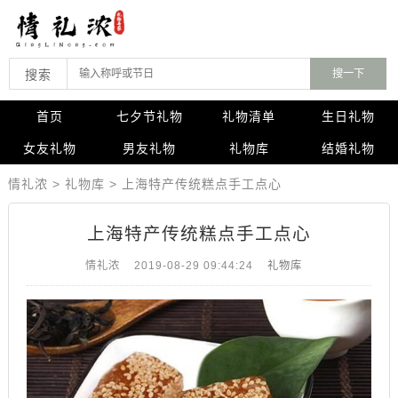
搜索
首页
七夕节礼物
礼物清单
生日礼物
女友礼物
男友礼物
礼物库
结婚礼物
情礼浓
>
礼物库
>
上海特产传统糕点手工点心
上海特产传统糕点手工点心
情礼浓
2019-08-29 09:44:24
礼物库