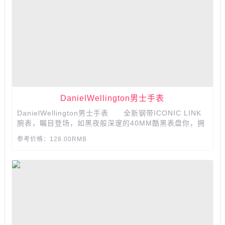
DanielWellington男士手表
DanielWellington男士手表 全新钢带ICONIC LINK
腕表，瞩目登场，如黑夜般深邃的40MM酷黑表盘你，拥
有不惜的石墨表现力，酷感睿黑与玫瑰金色相互碰撞，彰
参考价格：128.00RMB
显独立率性，诠释对自我的不泄追求，精雕细啄，追求不
凡品质，精致细节，彰显尊贵，奢想定制礼盒...