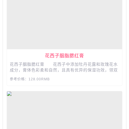
花西子胭脂腮红膏
花西子胭脂腮红膏 花西子中添加牡丹花露和玫瑰花水
成分，膏体色彩柔和自然，且具有优异的保湿功效，领双
颊持久水嫩娇柔。...
参考价格：128.00RMB