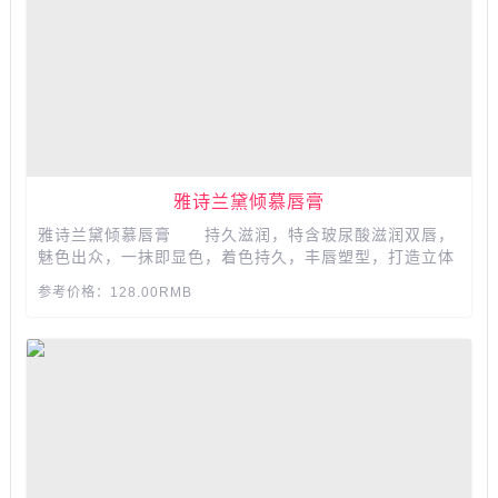
雅诗兰黛倾慕唇膏
雅诗兰黛倾慕唇膏 持久滋润，特含玻尿酸滋润双唇，
魅色出众，一抹即显色，着色持久，丰唇塑型，打造立体
饱满双唇，蓝金配色，磁性开合，包装大气简约。用缤纷
参考价格：128.00RMB
爱心与深色碰撞，宣誓勇敢热烈的爱情哲学。...