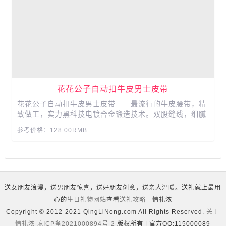
花花公子自动扣牛皮男士皮带
花花公子自动扣牛皮男士皮带 最流行的牛皮腰带，精
致做工，实力黑科技电镀合金锻造技术。双股缝线，细腻
油边工艺，高档合金扣头，适合商务休闲的精品皮带，送
参考价格：128.00RMB
老公、男友、爸爸的高档礼物。...
送女朋友浪漫，送男朋友惊喜，送好朋友创意，送亲人温暖。送礼就上最用
心的
生日礼物网站
查看
送礼攻略
- 情礼浓
Copyright © 2012-2021 QingLiNong.com All Rights Reserved.
关于
情礼浓
琼ICP备2021000894号-2
版权所有 | 官方QQ:115000089