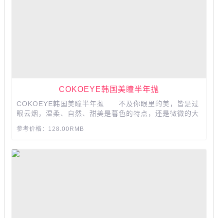
COKOEYE韩国美瞳半年抛
COKOEYE韩国美瞳半年抛 不及你眼里的美，皆是过
眼云烟，温柔、自然、甜美是暮色的特点，还是微微的大
眼效果，日常素颜、淡妆都能轻松驾驭，云烟的花纹能够
参考价格：128.00RMB
自然融合瞳色，从而让眼神更加深邃...