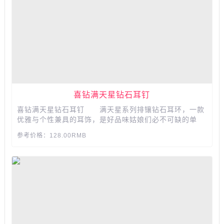
喜钻满天星钻石耳钉
喜钻满天星钻石耳钉 满天星系列排镶钻石耳环，一款
优雅与个性兼具的耳饰，是好品味姑娘们必不可缺的单
品。...
参考价格：128.00RMB