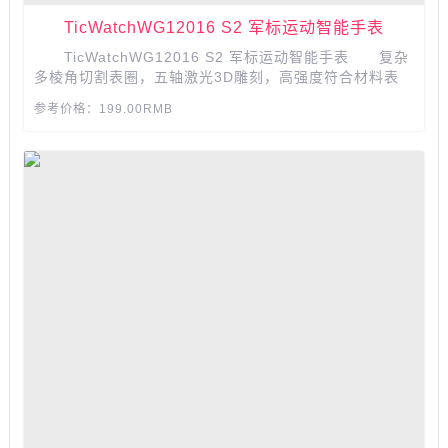
TicWatchWG12016 S2 军标运动智能手表
TicWatchWG12016 S2 军标运动智能手表 复杂
多棱角切割表圈，五轴激光3D雕刻，高强度符合材料表
壳，具备更好的耐冲击、耐高压性，防滑纹理侧面大按
参考价格：199.00RMB
钮，戴手套也能精准盲操。 产品参数： 证书编
号：2018010805126459 证书状态：有效 产品
名称：智能手表(含音频...