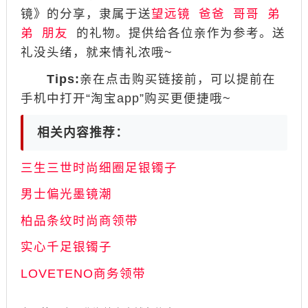
镜》的分享，隶属于送
望远镜
爸爸
哥哥
弟
弟
朋友
的礼物。提供给各位亲作为参考。送
礼没头绪，就来情礼浓哦~
Tips:
亲在点击购买链接前，可以提前在
手机中打开“淘宝app”购买更便捷哦~
相关内容推荐：
三生三世时尚细圈足银镯子
男士偏光墨镜潮
柏品条纹时尚商领带
实心千足银镯子
LOVETENO商务领带