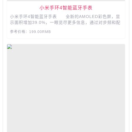
小米手环4智能蓝牙手表
小米手环4智能蓝牙手表 全新的AMOLED彩色屏，显
示面积增加39.0%，一眼览尽更多信息，通过对步频和配
速数据的追踪，短跑长跑都能降低运动损伤，帮助你更好
参考价格：199.00RMB
的提升健走的效率。 产品参数： 品牌:Xiaomi/小
米 品名:小米手环4 功能:心率监测智能提醒睡眠监
测计...