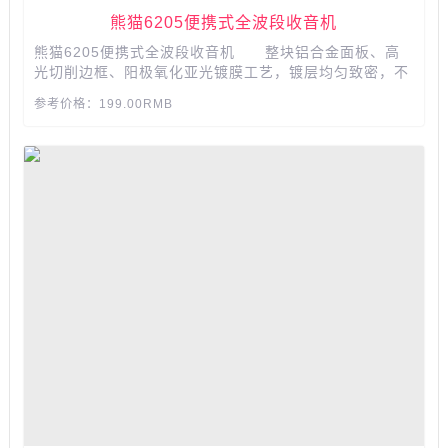
熊猫6205便携式全波段收音机
熊猫6205便携式全波段收音机 整块铝合金面板、高
光切削边框、阳极氧化亚光镀膜工艺，镀层均匀致密，不
脱落，不生锈，耐腐蚀性强，硬度高，经久耐用，无不彰
参考价格：199.00RMB
显不凡的贵族气质。...