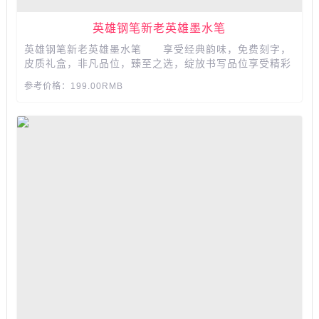
英雄钢笔新老英雄墨水笔
英雄钢笔新老英雄墨水笔 享受经典韵味，免费刻字，
皮质礼盒，非凡品位，臻至之选，绽放书写品位享受精彩
人生，钢制握笔处，100专用标识旋转吸墨器，无油腻感
参考价格：199.00RMB
德钢杆体验，摸得到的金属立体拉丝...