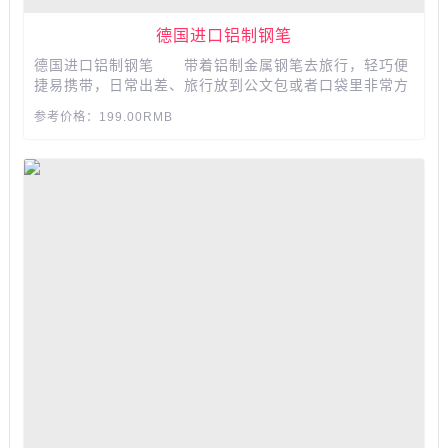
德国进口铝制钢笔
德国进口铝制钢笔 带着铝制金属钢笔去旅行，轻巧便
捷易携带，日常出差、旅行放到公文包或者口袋里非常方
便，笔尖采用德国不锈钢工艺精心打磨，尖端含有钛金
参考价格：199.00RMB
粒，打磨抛光成小球，下笔富有弹性，书写更顺畅，八角
笔帽设计。防止钢笔意外滚落...