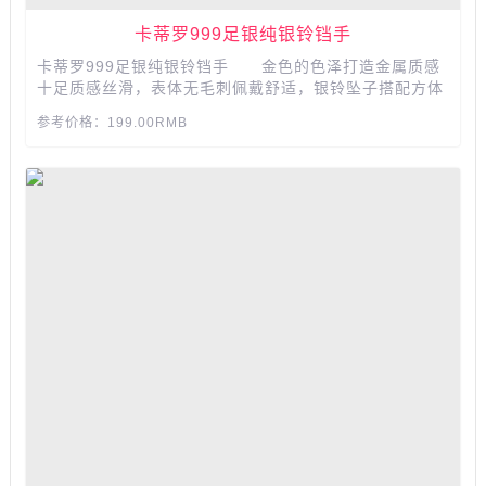
卡蒂罗999足银纯银铃铛手
卡蒂罗999足银纯银铃铛手 金色的色泽打造金属质感
十足质感丝滑，表体无毛刺佩戴舒适，银铃坠子搭配方体
串环。...
参考价格：199.00RMB