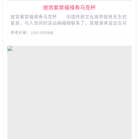
故宫紫禁福禄寿马克杯
故宫紫禁福禄寿马克杯 中国传统文化很早就将天生的
星辰，与人世间的吉凶祸福相联系了，其根源来自远古对
星辰的自然崇拜 设计师采用简约线条，传神勾勒出三
参考价格：199.00RMB
种吉祥动物的萌宠形象，简单设计语言传递出深厚的美学
功力 采用半手动高温烤花工艺，瓷质细腻，釉面润泽
光...