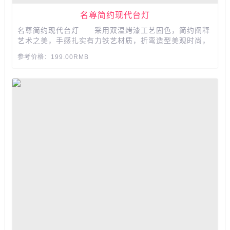
名尊简约现代台灯
名尊简约现代台灯 采用双温烤漆工艺固色，简约阐释
艺术之美，手感扎实有力铁艺材质，折弯造型美观时尚，
舒适的光感，陪你轻松度过阅读时光，灯光优雅柔和，让
参考价格：199.00RMB
你在舒适中安然入睡。...