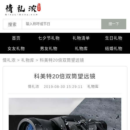
搜索
首页
七夕节礼物
礼物清单
生日礼物
女友礼物
男友礼物
礼物库
结婚礼物
情礼浓
>
礼物库
>
科美特20倍双筒望远镜
科美特20倍双筒望远镜
情礼浓
2019-08-30 15:29:11
礼物库