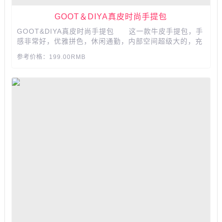
GOOT＆DIYA真皮时尚手提包
GOOT&DIYA真皮时尚手提包 这一款牛皮手提包，手
感非常好，优雅拼色，休闲通勤，内部空间超级大的，充
足容量，轻松储物，搭配衣服也很有气质哟，炒鸡百
参考价格：199.00RMB
搭……...