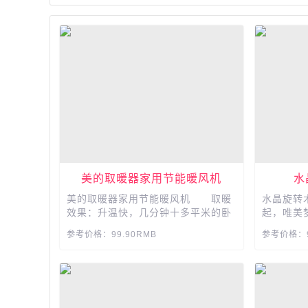
美的取暖器家用节能暖风机
水
美的取暖器家用节能暖风机 取暖
水晶旋转
效果：升温快，几分钟十多平米的卧
起，唯美
室就达到二十多℃ 外观材质：高端大
之城、生
参考价格：99.90RMB
参考价格：9
气上档次比空调要省电太多了。...
典曲目可
奂 拥有
如幻，浪
灯光，我
的生活与