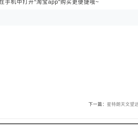
手机中打开“淘宝app”购买更便捷哦~
下一篇：
星特朗天文望