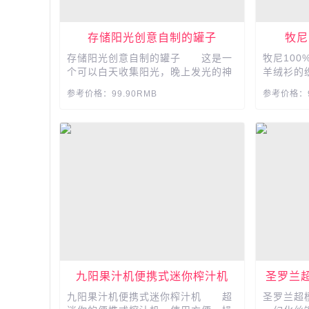
存储阳光创意自制的罐子
牧尼
存储阳光创意自制的罐子 这是一
牧尼10
个可以白天收集阳光，晚上发光的神
羊绒衫的
奇瓶子，双色发光和七色发光可选，
现精致。
参考价格：99.90RMB
参考价格：9
支持定制照片 手绘定制名字代写
感将从颈
贺卡内容，分别放歌篇日韩风，此款
净利落，
为七彩阳光罐，这是自动变换的，渐
质，适合
变时间大约为2秒...
生。...
九阳果汁机便携式迷你榨汁机
圣罗兰
九阳果汁机便携式迷你榨汁机 超
圣罗兰超