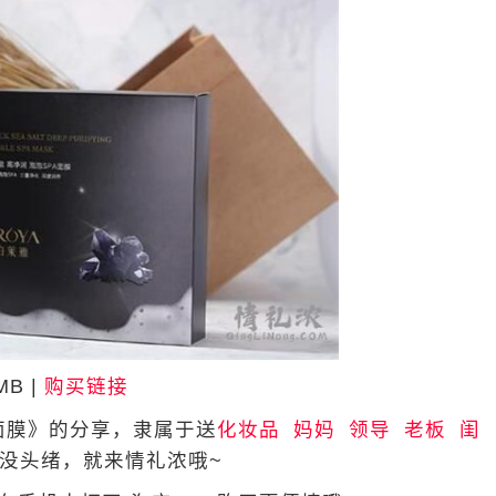
B |
购买链接
膜》的分享，隶属于送
化妆品
妈妈
领导
老板
闺
没头绪，就来情礼浓哦~