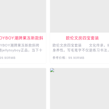
YTOYBOY潮牌果冻新款斜
欧伦文房四宝套装
挎包
TOYBOY潮牌果冻新款斜挎
欧伦文房四宝套装 文化传承，
ellytoyboy正品，当下十
身养性。写毛笔字不仅是练习书法
链条斜挎包，时尚少女必
更是对自生素质修养的提升，练字
9.90RMB
参考价格：99.90RMB
出行、逛街回头率十足，实
同时能平心静气修养身心。...
的礼物 时髦元素，环保
，环保耐用，防潮防水，易
冻香味，高密度定制五金，
质感，经久耐用不掉色...