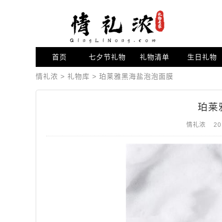
首页
七夕节礼物
礼物清单
生日礼物
情礼浓
>
礼物库
>
珀莱雅黑海盐泡泡面膜
珀莱
情礼浓
20