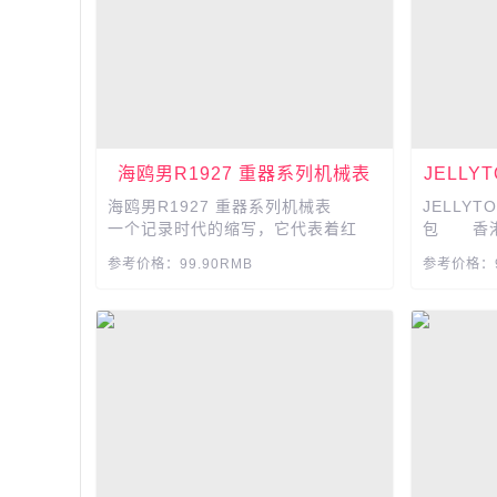
八...
海鸥男R1927 重器系列机械表
JELL
海鸥男R1927 重器系列机械表
JELLY
一个记录时代的缩写，它代表着红
包 香港j
色，代表着燃动，代表着火光和希
分火热的
参考价格：99.90RMB
参考价格：9
望，红星秒针，攻城略地。 产品
备，让你
参数： 品牌:Seagull/海鸥表
用又精美
海鸥系列:R1927 风格:复古
果冻材质
形状:圆形 保修:全国联保 品
打理，果
牌产地:国内 流行元素:精钢
色泽均匀显
机...