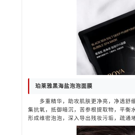
珀莱雅黑海盐泡泡面膜
多重精华，助攻肌肤更净亮，净透舒缓
集抗氧，抵御暗沉，苦参根提取物，平衡
形成维密泡泡，深入导出残妆污垢，疏通