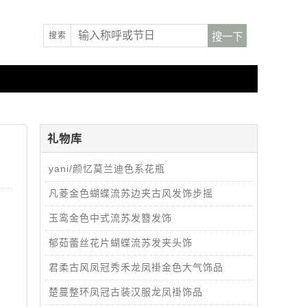
搜索
礼物库
yani/颜忆莫兰迪色系花瓶
凡菱金色蝴蝶流苏边夹古风发饰步摇
玉鸾金色中式流苏发簪发饰
郁茹蕾丝花片蝴蝶流苏发夹头饰
君柔古风凤冠秀禾龙凤褂金色大气饰品
楚蔓整环凤冠古装汉服龙凤褂饰品