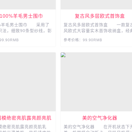
100%羊毛男士围巾
复古风多层欧式首饰盒
0%羊毛男士围巾 采用了
复古风多层欧式首饰盒 一款复
织法，细致90条型纱线，彰
风欧式大容量实木首饰收纳盒，经
无论秋冬，这种贴心的细腻
雕花，新款的一路有你更是颜值在
9.90RMB
参考价格：99.90RMB
椎暖至心脾。增添风度，干
线，多层设计不怕空间不够用，复
简约大方。100%纯羊毛材
宫廷风格，精巧别致典雅，为她增
送男友/老公和自己喜欢的男
自信和美丽。...
超模绝密亮肌露亮颜亮肌
美的空气净化器
乳
模绝密亮肌露亮颜亮肌乳
美的空气净化器 在开机状态下