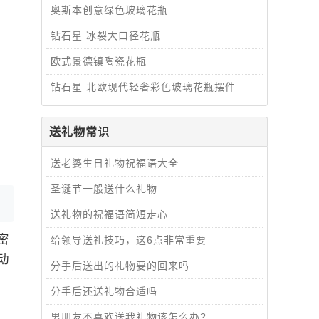
奥斯本创意绿色玻璃花瓶
钻石星 冰裂大口径花瓶
欧式景德镇陶瓷花瓶
钻石星 北欧现代轻奢彩色玻璃花瓶摆件
送礼物常识
送老婆生日礼物祝福语大全
圣诞节一般送什么礼物
送礼物的祝福语简短走心
密
给领导送礼技巧，这6点非常重要
动
分手后送出的礼物要的回来吗
分手后还送礼物合适吗
男朋友不喜欢送我礼物该怎么办?