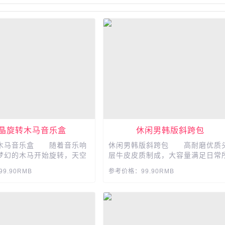
晶旋转木马音乐盒
休闲男韩版斜跨包
木马音乐盒 随着音乐响
休闲男韩版斜跨包 高耐磨优质
梦幻的木马开始旋转，天空
层牛皮皮质制成，大容量满足日常
日快乐、我心永恒等多首经
需。贴心的耳机孔设计，可随时听
9.90RMB
参考价格：99.90RMB
选，独特的拉丝彩灯美轮美
歌。多层结构，简而有范。安全防
本该属于你的浪漫，如梦
顶扣设计，安全出行，别让小偷惦
漫情物，梦幻、不只有七彩
你的财物。...
们的音乐魔法来了 我们
工作，充满了吵杂与浮躁，