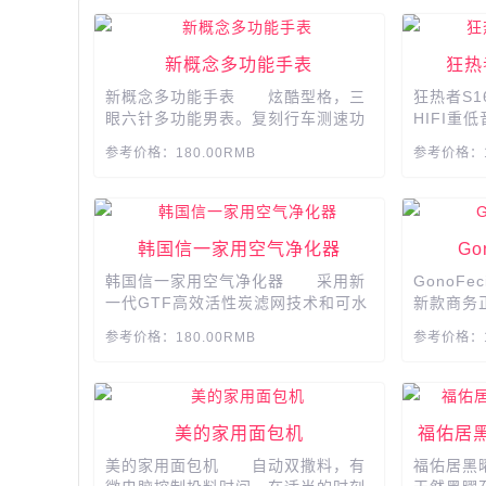
新概念多功能手表
狂热
新概念多功能手表 炫酷型格，三
狂热者S
眼六针多功能男表。复刻行车测速功
HIFI重
能表圈，演绎速度与激情。户外风格
光感铝片
参考价格：180.00RMB
参考价格：1
军工级潮牌腕表，适合送给可爱的T
起来。配
A。...
听。...
韩国信一家用空气净化器
​​​
韩国信一家用空气净化器 采用新
GonoFe
一代GTF高效活性炭滤网技术和可水
新款商务
洗初滤网快速解决突如其来的空气污
职业装领
参考价格：180.00RMB
参考价格：1
染，如恐怖的二手烟、装修飘来的粉
于意大利品质生活。​​
尘等。...
美的家用面包机
福佑居
美的家用面包机 自动双撒料，有
福佑居