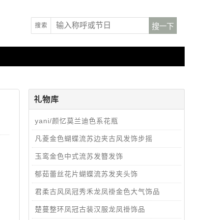
搜索
礼物库
yani/颜忆莫兰迪色系花瓶
凡菱金色蝴蝶流苏边夹古风发饰步摇
玉鸾金色中式流苏发簪发饰
郁茹蕾丝花片蝴蝶流苏发夹头饰
君柔古风凤冠秀禾龙凤褂金色大气饰品
楚蔓整环凤冠古装汉服龙凤褂饰品