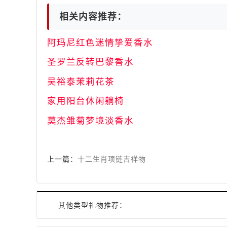
相关内容推荐：
阿玛尼红色迷情挚爱香水
圣罗兰反转巴黎香水
吴裕泰茉莉花茶
家用阳台休闲躺椅
莫杰雏菊梦境淡香水
上一篇：
十二生肖项链吉祥物
其他类型礼物推荐：