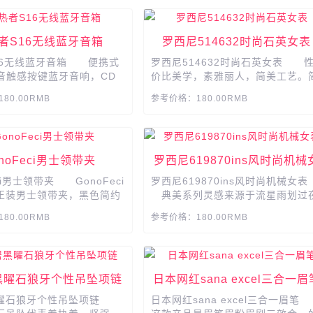
者S16无线蓝牙音箱
​​​​​​​罗西尼514632时尚石英女表
16无线蓝牙音箱 便携式
罗西尼514632时尚石英女表 
低音触感按键蓝牙音响，CD
价比美学，素雅丽人，简美工艺。
伴随重低音鼓动，好音乐HI
约表盘设计，视觉爽朗开阔，率性
80.00RMB
参考价格：180.00RMB
套APP，免费电台，随便
气质加分。 产品参数： 品牌
Rossini/罗西尼 罗西尼型号:51
632 手表种类:女 风格:休
闲 表带材质:不锈钢 形状:
​​​​GonoFeci男士领带夹
​​​​​​​罗西尼619870ins风时尚机械
形 显示方式:指针式 上市...
表
ci男士领带夹 GonoFeci
罗西尼619870ins风时尚机械女
正装男士领带夹，黑色简约
典美系列灵感来源于流星雨划过
带夹礼盒装。轻奢时尚，源
空的瞬间，点点星光点亮夜色，象
80.00RMB
参考价格：180.00RMB
​​​​​​​​​​​​...
着幸运与希望。 产品参数
品牌:Rossini/罗西尼 罗西尼型
号:619870 风格:时尚 形状
圆形 成色:全新 保修:全国
黑曜石狼牙个性吊坠项链
日本网红sana excel三合一眉
保 品牌产地:国内 流...
黑曜石狼牙个性吊坠项链
日本网红sana excel三合一眉