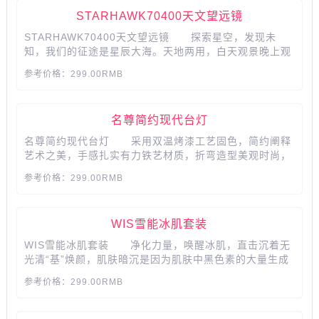
STARHAWK70400天文望远镜
STARHAWK70400天文望远镜 探索星空，发现未
知，我们的征途是星辰大海。天地两用，白天观景晚上观
月，世界尽在眼前。培养孩子的健康爱好，让孩子亲身体
参考价格：299.00RMB
验太空的奥妙。...
名尊简约现代台灯
名尊简约现代台灯 采用双温烤漆工艺固色，简约阐释
艺术之美，手感扎实有力铁艺材质，折弯造型美观时尚，
舒适的光感，陪你轻松度过阅读时光，灯光优雅柔和，让
参考价格：299.00RMB
你在舒适中安然入睡。...
WIS雪能冰肌套装
WIS雪能冰肌套装 净化力量，唤醒冰肌，直击沉着无
光清“基”焕颜，肌肤暗沉是因为肌肤中黑色素的大量生成
及沉积肌底想要拥有净亮柔滑肌肤，要由内而外进行修
参考价格：299.00RMB
复，珍贵焕白精华，嫩滑冰肌，28天见证肌肤焕亮柔滑...