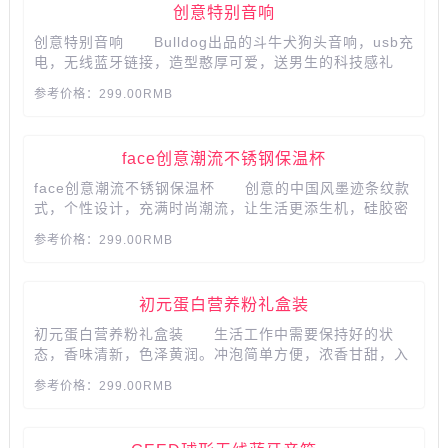
创意特别音响
创意特别音响 Bulldog出品的斗牛犬狗头音响，usb充
电，无线蓝牙链接，造型憨厚可爱，送男生的科技感礼
物。 抖音同款神器，据说，90%的男生的wish list上
参考价格：299.00RMB
都有它 高保真的立体喇叭设计，震撼的低频音效，犹
如身在影院...... 只需两步即可轻松连接蓝牙，无论是
工作还是...
face创意潮流不锈钢保温杯
face创意潮流不锈钢保温杯 创意的中国风墨迹条纹款
式，个性设计，充满时尚潮流，让生活更添生机，硅胶密
封圈与杯盖结合，达到密封彻底锁住每一滴水，圆滑杯
参考价格：299.00RMB
口，饮水舒畅。...
初元蛋白营养粉礼盒装
初元蛋白营养粉礼盒装 生活工作中需要保持好的状
态，香味清新，色泽黄润。冲泡简单方便，浓香甘甜，入
口顺滑。轻松冲泡，美味早餐。...
参考价格：299.00RMB