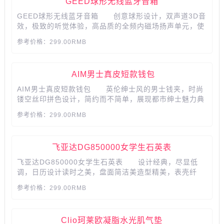
GEED球形无线蓝牙音箱
GEED球形无线蓝牙音箱 创意球形设计，双声道3D音
效，极致的听觉体验，高品质的全频内磁场扬声单元，使
音效更富细腻的层次感，实现高音准、中音甜、低音劲。
参考价格：299.00RMB
音效切换功能，室内、室外两种模式，轻松切换，是音乐
更富沉浸感。送喜欢新潮男士再合适不过。...
AIM男士真皮短款钱包
AIM男士真皮短款钱包 英伦绅士风的男士钱夹，时尚
镂空丝印拼色设计，简约而不简单，展现都市绅士魅力典
范。从里到外皆是牛皮材质，只有亲密的人之间才可以送
参考价格：299.00RMB
钱包哦。...
飞亚达DG850000女学生石英表
飞亚达DG850000女学生石英表 设计经典，尽显低
调，日历设计读时之美，盘面简洁美造型精美，表壳纤
薄，舒适贴腕。 产品参数： 品牌:Fiyta/飞亚达
参考价格：299.00RMB
系列:one系列HZ-001DG850000.BWB 风格:时
尚 形状:圆形 成色:全新 保修:全国联保 品
牌产地:国内 ...
Clio珂莱欧凝脂水光肌气垫