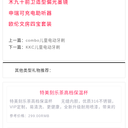
木九十前卫造型偏光墨镜
申瑞可充电助听器
欧伦文房四宝套装
上一篇：
combo儿童电动牙刷
下一篇：
KKC儿童电动牙刷
其他类型礼物推荐：
特美刻乐茶高档保温杯
特美刻乐茶高档保温杯 无缝内胆，优质316不锈钢，
VIP定制，易清洗、更健康，全新升级耐用喷漆，带来的
是坚固耐磨，钢芯杯盖减少塑料材质，PP安全材质硅胶杯
参考价格：299.00RMB
圈结实耐用，真材实料，数据证明安全品质...