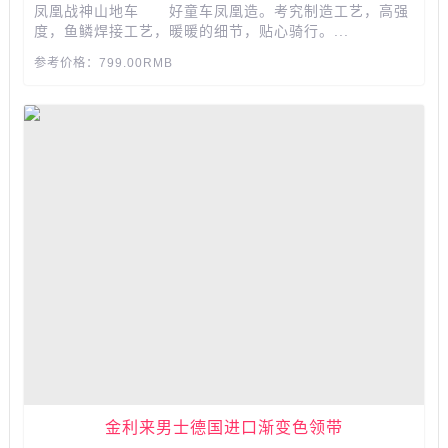
凤凰战神山地车 好童车凤凰造。考究制造工艺，高强
度，鱼鳞焊接工艺，暖暖的细节，贴心骑行。...
参考价格：799.00RMB
金利来男士德国进口渐变色领带