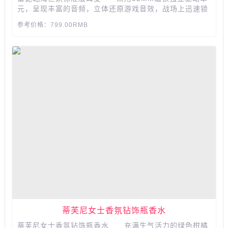
元，呈现丰富的音频，立体还原游戏音效，战场上迅速锁
定敌人位置，下载并安装7.1环绕声软件，激活并完成设
参考价格：799.00RMB
置，即可体验虚拟7.1环绕立体声，帮助你在游戏中感知
声音来源和方向，可调整头带与头部紧密贴合，经众多职
业玩家实战测...
蒂芙尼女士香氛钻饰瓶香水
蒂芙尼女士香氛钻饰瓶香水 充满生气活力的绿色柑橘