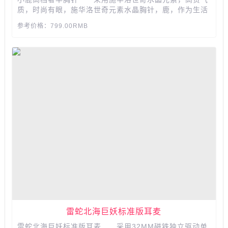
质，时尚有眼，施华洛世奇元素水晶胸针，鹿，作为生活
在高纬度极寒地区的精灵，近些年被奉为北欧文化的重要
参考价格：799.00RMB
符号，代表着智慧和希望，每个角度都闪烁迷人动人心
魄...
雷蛇北海巨妖标准版耳麦
雷蛇北海巨妖标准版耳麦 采用32MM磁铁独立驱动单