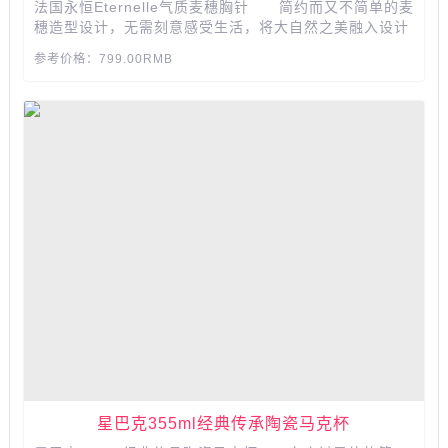
法国永恒Eternelle气质麦穗胸针 简约而又不简单的麦
穗造型设计，无需刻意感受生活，将大自然之美融入设计
中。用胸针诠释爱情，就像是在茫茫人海中好不容易找到
参考价格：799.00RMB
彼此，下定决心要与你赏遍这流年里所有风景，是你们之
间沉甸甸的信物。...
星巴克355ml经典传承陶瓷马克杯