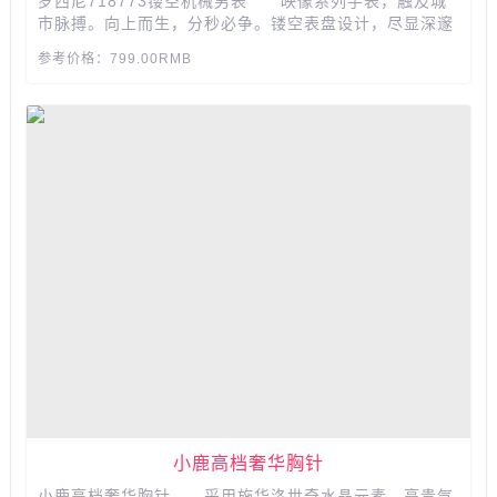
罗西尼718773镂空机械男表 映像系列手表，触及城
市脉搏。向上而生，分秒必争。镂空表盘设计，尽显深邃
质感。 产品参数： 品牌:Rossini/罗西尼 罗西
参考价格：799.00RMB
尼型号:718733 风格:个性 形状:圆形 成色:全
新 保修:全国联保 品牌产地:国内 流行元素:...
小鹿高档奢华胸针
小鹿高档奢华胸针 采用施华洛世奇水晶元素，高贵气