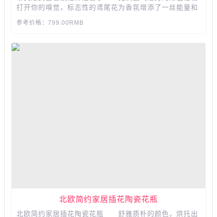
打开你的嗅觉，标志性的鸢尾花为香氛增添了一丝能量和
女性气息，构成精致唯美的基调。舒缓清新的麝香包裹着
参考价格：799.00RMB
广藿香，给肌肤留下妩媚，还原了香料的自然本色，惊喜
而永恒。...
北欧简约家居插花陶瓷花瓶
北欧简约家居插花陶瓷花瓶 舒雅质朴的颜色，烘托出