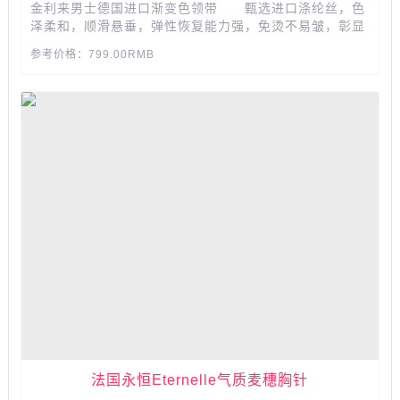
金利来男士德国进口渐变色领带 甄选进口涤纶丝，色
泽柔和，顺滑悬垂，弹性恢复能力强，免烫不易皱，彰显
匠心品质，轻盈跳脱的时尚渐变，深浅交接，充满变换浪
参考价格：799.00RMB
漫气息的同时彰显不凡品位...
法国永恒Eternelle气质麦穗胸针