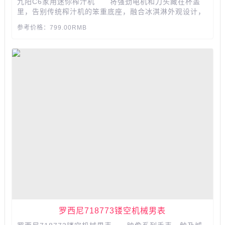
九阳C6家用迷你榨汁机 将强劲电机和刀头藏在杯盖
里，告别传统榨汁机的笨重底座，融合冰淇淋外观设计，
变身高颜值饮水杯，日常必备。...
参考价格：799.00RMB
罗西尼718773镂空机械男表