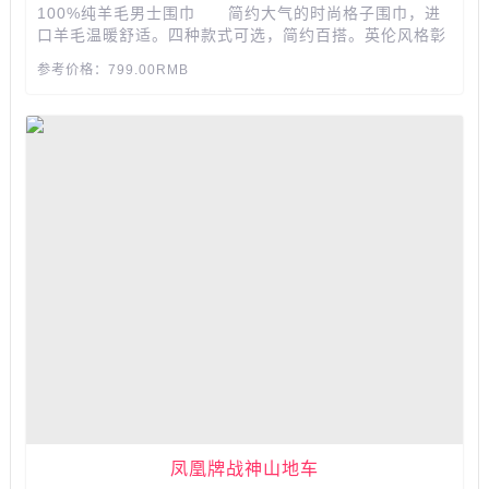
100%纯羊毛男士围巾 简约大气的时尚格子围巾，进
口羊毛温暖舒适。四种款式可选，简约百搭。英伦风格彰
显男子气息，送男性的贴心礼物。...
参考价格：799.00RMB
凤凰牌战神山地车