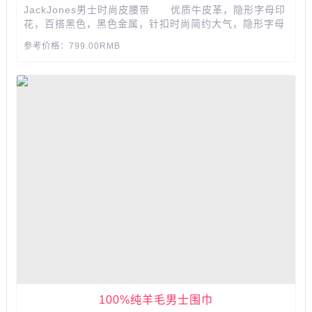
JackJones男士时尚皮腰带 优质牛皮革，隐形字母印
花，百搭黑色，黑色金属，针扣时尚简约大气，隐形字母
印花跟随时尚潮流，穿孔装饰图案为腰带增加活泼气息...
参考价格：799.00RMB
100%纯羊毛男士围巾