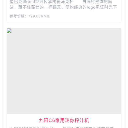
星巴克355ml经典传承陶瓷马克杯 白底衬黑体的简
洁，藏不住蓬勃的一杯绿意，简约经典的logo见证时光下
的香醇，元气绿色尽收眼底，欢享这杯咖啡心情。...
参考价格：799.00RMB
九阳C6家用迷你榨汁机