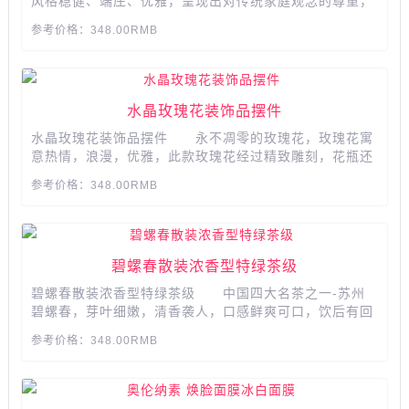
风格稳健、端庄、优雅，呈现出对传统家庭观念的尊重，
正统而不保守，现代又不轻浮。色彩沉稳，但不沉闷，随
参考价格：348.00RMB
意摆放就很有艺术感 ，在忙碌之中给你美好。...
水晶玫瑰花装饰品摆件
水晶玫瑰花装饰品摆件 永不凋零的玫瑰花，玫瑰花寓
意热情，浪漫，优雅，此款玫瑰花经过精致雕刻，花瓶还
能刻字，刻上你想说的话，无论是买它向你心爱的女生表
参考价格：348.00RMB
白还是放在家里当做摆件都是极佳的哦~...
碧螺春散装浓香型特绿茶级
碧螺春散装浓香型特绿茶级 中国四大名茶之一-苏州
碧螺春，芽叶细嫩，清香袭人，口感鲜爽可口，饮后有回
甘，送亲人朋友、领导客户的优质礼品 茶芽越鲜嫩，
参考价格：348.00RMB
茶毫越丰富，茶毫越丰富，茶叶的品质就越好，条索紧
洁，卷曲如螺，满身披毫，银白隐翠 叶芽幼嫩，口感
鲜爽，茶汤黄绿自然，嫩...