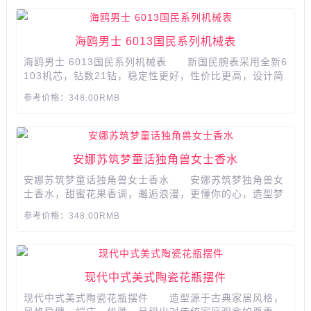
海鸥男士 6013国民系列机械表
海鸥男士 6013国民系列机械表 新国民腕表采用全新6
103机芯，钻数21钻，稳定性更好，性价比更高，设计简
洁，是腕表更具男性魅力。 产品参数： 品牌:Sea
参考价格：348.00RMB
gull/海鸥表 海鸥系列:6013系列 风格:时尚 形
状:圆形 保修:全国联保 品牌产地:国内 流行
元...
安娜苏筑梦童话独角兽女士香水
安娜苏筑梦童话独角兽女士香水 安娜苏筑梦独角兽女
士香水，甜蜜花果香调，邂逅浪漫，更懂你的心，造型梦
幻，美丽，纯洁，优雅的独角兽，实现TA童年的梦想与愿
参考价格：348.00RMB
望，金色尽显奢华。...
现代中式美式陶瓷花瓶摆件
现代中式美式陶瓷花瓶摆件 造型源于古典家居风格，