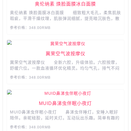
奥伦纳素 焕脸面膜冰白面膜
奥伦纳素 焕脸面膜冰白面膜 细致粗大毛孔，柔焦肌肤
瑕疵，平滑干燥纹理，肌肤弹润细腻，提亮暗沉肤色，散
发明亮光泽。...
参考价格：348.00RMB
冀荣空气波按摩仪
冀荣空气波按摩仪 全新六腔，升级体验。六腔按摩，
舒缓穴位。一款血液循环优化精灵。均匀气孔，排气不闷
气，动空气波按摩理疗，特别适合秋冬季使用，有效缓解
参考价格：348.00RMB
腿部神经酸痛、关节痛和老寒腿。...
MUID鼻涕虫伴眠小夜灯
MUID鼻涕虫伴眠小夜灯 鼻涕虫伴睡灯，安睡入眠好
陪伴。亲昵硅胶，延时关灯。互动玩出乐趣。简单有趣的
开关。...
参考价格：348.00RMB