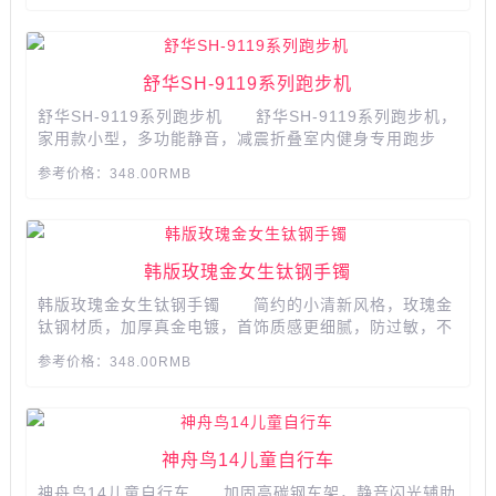
舒华SH-9119系列跑步机
舒华SH-9119系列跑步机 舒华SH-9119系列跑步机，
家用款小型，多功能静音，减震折叠室内健身专用跑步
机，高档大气。 ​​​​​​...
参考价格：348.00RMB
韩版玫瑰金女生钛钢手镯
韩版玫瑰金女生钛钢手镯 简约的小清新风格，玫瑰金
钛钢材质，加厚真金电镀，首饰质感更细腻，防过敏，不
掉色，不再为洗手而担心。开口可调节，佩戴更随心，小
参考价格：348.00RMB
众但独特。多种款式可选择，只做自己的风格。手镯上可
根据您的要求免费刻字，私人订制藏在腕间的小秘密哦
~...
神舟鸟14儿童自行车
神舟鸟14儿童自行车 加固高碳钢车架，静音闪光辅助