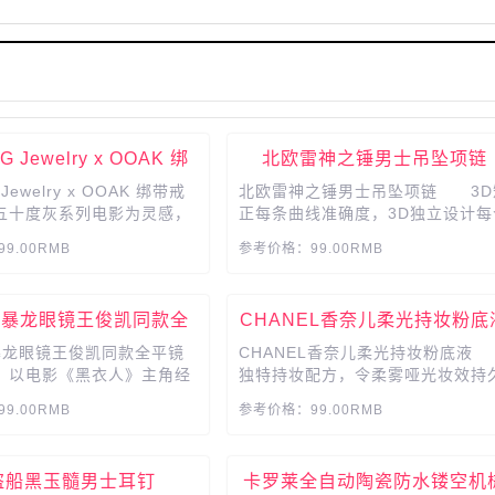
G Jewelry x OOAK 绑
北欧雷神之锤男士吊坠项链
带戒指
Jewelry x OOAK 绑带戒
北欧雷神之锤男士吊坠项链 3D
十度灰系列电影为灵感，
正每条曲线准确度，3D独立设计每
热辣的绑带元素，变成指尖
面的图腾，雷神之锤项链，象征着
9.00RMB
参考价格：99.00RMB
珠宝，充满挑逗气息。...
与勇气，时尚个性，独一无二，刻
属于你的名字，不重复不撞衫，从
只属于你。...
ON暴龙眼镜王俊凯同款全
CHANEL香奈儿柔光持妆粉底
平镜面墨镜
N暴龙眼镜王俊凯同款全平镜
CHANEL香奈儿柔光持妆粉底
以电影《黑衣人》主角经
独特持妆配方，令柔雾哑光妆效持
灵感，运用板材与同色系配
在线，一抹修饰瑕疵，提亮暗沉，
9.00RMB
参考价格：99.00RMB
前框镜片与镜框无缝衔接技
肤匀净无暇，轻盈，水润，亲肤配
框镜面视觉。...
方，肌肤持久倍感舒适。...
盗船黑玉髓男士耳钉
卡罗莱全自动陶瓷防水镂空机