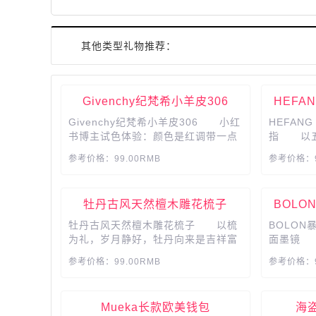
其他类型礼物推荐：
Givenchy纪梵希小羊皮306
HEFAN
Givenchy纪梵希小羊皮306 小红
HEFANG 
书博主试色体验：颜色是红调带一点
指 以五
点橘，但主色调还是偏红，所以黄皮
将性感而
参考价格：99.00RMB
参考价格：9
也不用怕，厚土薄涂都好看，谁用谁
留住爱意的
白，质地非常顺滑，上嘴是丝绒半雾
面感，能够抚平唇纹的感觉，颜色属
牡丹古风天然檀木雕花梳子
BOL
于番茄红，现在涂非常适合。...
牡丹古风天然檀木雕花梳子 以梳
BOLO
为礼，岁月静好，牡丹向来是吉祥富
面墨镜 
贵的象征，更有清秀高贵的气质，天
典形象为
参考价格：99.00RMB
参考价格：9
然绿檀木材质，手工雕刻细腻精巧，
色法，以
送妈妈彰显富贵之气。...
法，打造无
Mueka长款欧美钱包
海