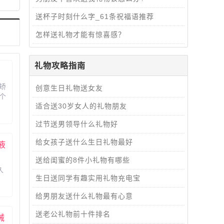
送杯子时刻什么字_61条祝福语推荐
怎样送礼物才能有惊喜感？
礼物攻略指南
矫
创意生日礼物送女友
个
适合送30岁女人的礼物朋友
力
上
过节送男领导什么礼物好
此
给女孩子送什么生日礼物最好
液
液
送给闺蜜的8件小礼物有哪些
久
生日送同学有趣实用礼物充电宝
肌
给男朋友送什么礼物最有心意
送老公礼物前十件排名
械