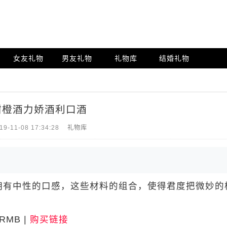
女友礼物
男友礼物
礼物库
结婚礼物
甜橙酒力娇酒利口酒
19-11-08 17:34:28
礼物库
有中性的口感，这些材料的组合，使得君度把微妙的
MB |
购买链接