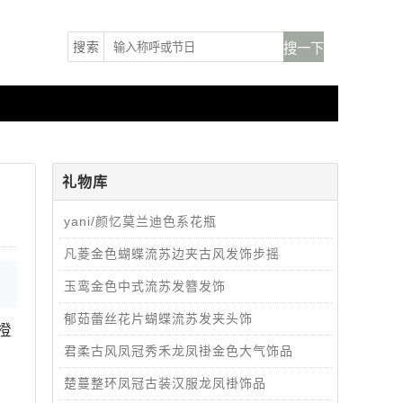
搜索
礼物库
yani/颜忆莫兰迪色系花瓶
凡菱金色蝴蝶流苏边夹古风发饰步摇
玉鸾金色中式流苏发簪发饰
郁茹蕾丝花片蝴蝶流苏发夹头饰
橙
君柔古风凤冠秀禾龙凤褂金色大气饰品
楚蔓整环凤冠古装汉服龙凤褂饰品