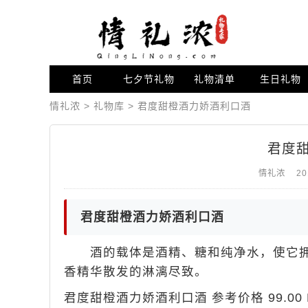
首页
七夕节礼物
礼物清单
生日礼物
情礼浓
>
礼物库
>
君度甜橙酒力娇酒利口酒
君度
情礼浓
20
君度甜橙酒力娇酒利口酒
酒的载体是酒精、糖和纯净水，使它拥
香精华散发的淋漓尽致。
君度甜橙酒力娇酒利口酒 参考价格 99.00 R