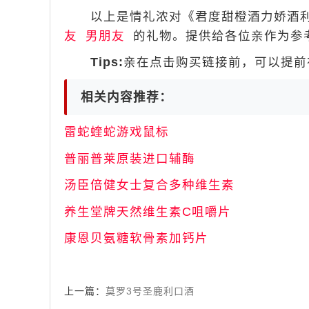
以上是情礼浓对《君度甜橙酒力娇酒利
友
男朋友
的礼物。提供给各位亲作为参
Tips:
亲在点击购买链接前，可以提前在
相关内容推荐：
雷蛇蝰蛇游戏鼠标
普丽普莱原装进口辅酶
汤臣倍健女士复合多种维生素
养生堂牌天然维生素C咀嚼片
康恩贝氨糖软骨素加钙片
上一篇：
莫罗3号圣鹿利口酒