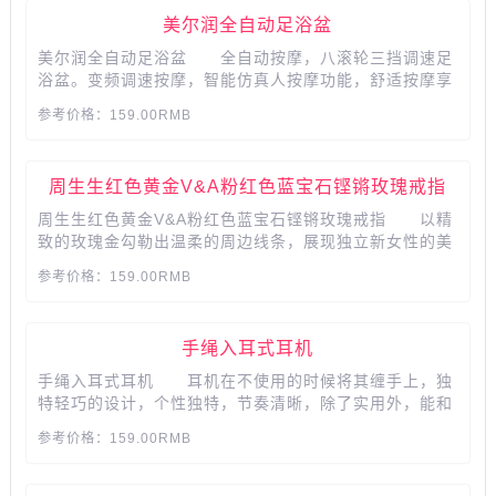
美尔润全自动足浴盆
美尔润全自动足浴盆 全自动按摩，八滚轮三挡调速足
浴盆。变频调速按摩，智能仿真人按摩功能，舒适按摩享
受。全新配置，拥有冲浪按摩、红外线功能、恒温加热、
参考价格：159.00RMB
数码显示、下排水等便捷功能。...
周生生红色黄金V&A粉红色蓝宝石铿锵玫瑰戒指
周生生红色黄金V&A粉红色蓝宝石铿锵玫瑰戒指 以精
致的玫瑰金勾勒出温柔的周边线条，展现独立新女性的美
丽风貌，凸显女性自信光芒。...
参考价格：159.00RMB
手绳入耳式耳机
手绳入耳式耳机 耳机在不使用的时候将其缠手上，独
特轻巧的设计，个性独特，节奏清晰，除了实用外，能和
任何造型做搭配，让耳机成为时尚配件!...
参考价格：159.00RMB