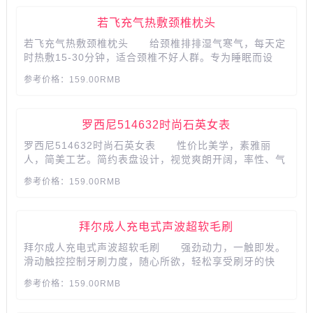
若飞充气热敷颈椎枕头
若飞充气热敷颈椎枕头 给颈椎排排湿气寒气，每天定
时热敷15-30分钟，适合颈椎不好人群。专为睡眠而设
计，人体工学造型设计，曲度设计。决明子填充，可加热
参考价格：159.00RMB
还可以充气，保护颈椎的同时促进睡眠，送礼自用均
可。...
​​​​​​​罗西尼514632时尚石英女表
罗西尼514632时尚石英女表 性价比美学，素雅丽
人，简美工艺。简约表盘设计，视觉爽朗开阔，率性、气
质加分。 产品参数： 品牌:Rossini/罗西尼 罗
参考价格：159.00RMB
西尼型号:514632 手表种类:女 风格:休闲 表
带材质:不锈钢 形状:圆形 显示方式:指针式 上
市...
拜尔成人充电式声波超软毛刷
拜尔成人充电式声波超软毛刷 强劲动力，一触即发。
滑动触控控制牙刷力度，随心所欲，轻松享受刷牙的快
乐。颠覆传统的触控式电动牙刷，实力与颜值并存。...
参考价格：159.00RMB