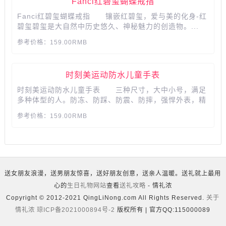
Fanci红碧玺蝴蝶戒指
Fanci红碧玺蝴蝶戒指 镶嵌红碧玺，爱与美的化身-红
碧玺碧玺是大自然中历史悠久、神秘魅力的创造物。...
参考价格：159.00RMB
时刻美运动防水儿童手表
时刻美运动防水儿童手表 三种尺寸，大中小号，满足
多种体型的人。防冻、防踩、防震、防摔，强悍外表，精
彩之作。强悍双芯，多种功能。...
参考价格：159.00RMB
送女朋友浪漫，送男朋友惊喜，送好朋友创意，送亲人温暖。送礼就上最用
心的
生日礼物网站
查看
送礼攻略
- 情礼浓
Copyright © 2012-2021 QingLiNong.com All Rights Reserved.
关于
情礼浓
琼ICP备2021000894号-2
版权所有 | 官方QQ:115000089