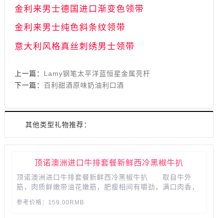
金利来男士德国进口渐变色领带
金利来男士纯色斜条纹领带
意大利风格真丝刺绣男士领带
上一篇：
Lamy钢笔太平洋蓝恒星金属亮杆
下一篇：
百利甜酒原味奶油利口酒
其他类型礼物推荐：
顶诺澳洲进口牛排套餐新鲜西冷黑椒牛扒
顶诺澳洲进口牛排套餐新鲜西冷黑椒牛扒 取自牛外
筋，肉质鲜嫩带油花嫩筋，肥瘦相间有嚼劲，满口肉香，
位于牛筋骨两侧，肉质细嫩多汁，脂肪交杂均匀，口感绵
参考价格：159.00RMB
软。...