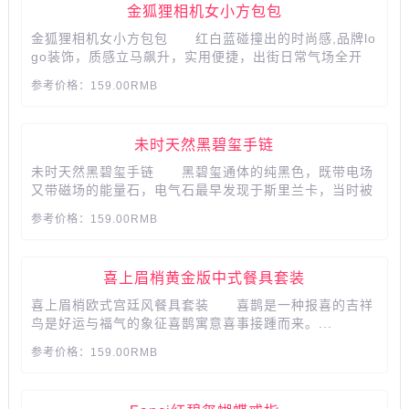
金狐狸相机女小方包包
金狐狸相机女小方包包 红白蓝碰撞出的时尚感,品牌lo
go装饰，质感立马飙升，实用便捷，出街日常气场全开
~...
参考价格：159.00RMB
未时天然黑碧玺手链
未时天然黑碧玺手链 黑碧玺通体的纯黑色，既带电场
又带磁场的能量石，电气石最早发现于斯里兰卡，当时被
视为与钻石红宝石一样珍贵的宝石，情侣佩戴会保佑爱情
参考价格：159.00RMB
长久和美哦，挂坠上男女分别印有阿尔卑斯山和爱琴海，
象征甜蜜而又纯真不渝的爱情哦。...
​​​​​​​喜上眉梢黄金版中式餐具套装
喜上眉梢欧式宫廷风餐具套装 喜鹊是一种报喜的吉祥
鸟是好运与福气的象征喜鹊寓意喜事接踵而来。...
参考价格：159.00RMB