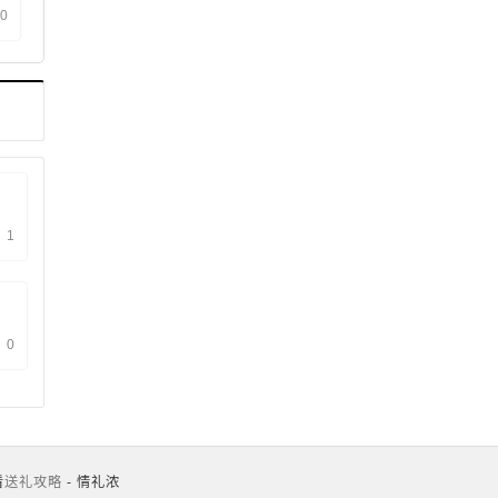
候
0
性
1
0
看
送礼攻略
- 情礼浓