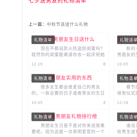
七夕送男友的礼物清单
上一篇：
中秋节该送什么礼物
闺蜜男朋友生日送什么
第一次
礼物清单
礼物清
现在不都说防火防盗防闺蜜吗?
新的一
既然你的闺蜜能邀请你去一起庆祝她
男朋友的
男朋友的生日，我觉得最好不要送什
友准备礼
12-19
0
10-05
么礼物了，但是如果拿不定注意...
要呵护哒，
送男朋友实用的东西
新年
礼物清单
礼物清
很多女生都会很爱自己的男友
春节的
的，一些总要的日子或者男友的生日
很有仪式
都会记得很清楚，每当这些日子的来
实都是特
10-05
2
12-28
临，都会送一些礼物表达祝福。这
而且戴在
篇...
生日送男朋友礼物排行榜
男
礼物清单
礼物清
男朋友生日是不是对你来说很重
谁没几
要呢。因为这是一次表明爱意的一个
给男生送