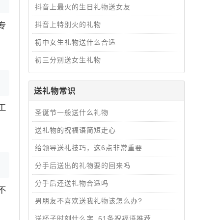
抖音上最火的生日礼物送女友
专
抖音上特别火的礼物
初中女生礼物送什么合适
初三分别送女生礼物
送礼物常识
工
圣诞节一般送什么礼物
送礼物的祝福语简短走心
给领导送礼技巧，这6点非常重要
分手后送出的礼物要的回来吗
分手后还送礼物合适吗
不
男朋友不喜欢送我礼物该怎么办?
送杯子时刻什么字_61条祝福语推荐