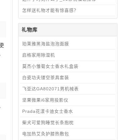
怎样送礼物才能有惊喜感？
礼物库
珀莱雅黑海盐泡泡面膜
使
，
启格家用除湿机
莫杰小雏菊女士香水礼盒装
白瓷功夫镂空茶具套装
飞亚达GA802071男机械表
坚果微果i6家用投影仪
，
Prada花漾卡迪女士香水
柴犬可爱狗睡觉长条抱枕
电加热艾灸护膝热敷包