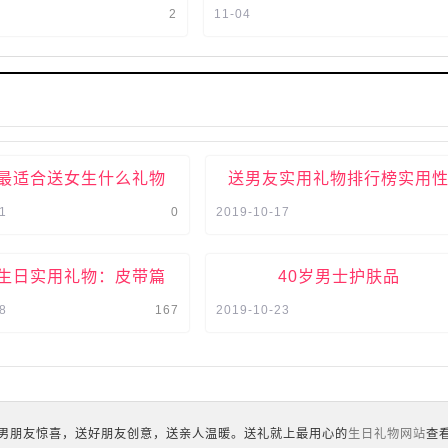
心坎里，但是在此之前你要
送礼物的，女生在送男生礼物的时
2
11-04
男生内心最想要收到什么...
也要注重实用性，选一个最符合...
最适合送女生什么礼物
送男友实用礼物排行榜实用
1
0
2019-10-17
生日实用礼物：皮带篇
40岁男士护肤品
8
167
2019-10-23
男朋友惊喜，送好朋友创意，送亲人温暖。送礼就上最用心的
生日礼物网站
查