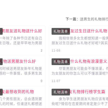
下一篇：
送男生的礼物排
给男朋友送礼物送什么好
一般男朋友过生日送什么礼物
单
礼物清单
年除了各种节日还有自己
我相信很多女生都想知道一般
生日哦，还是早早地为男朋
朋友过生日送什么礼物才好呢?其实
物为好啊，毕竟男人也是需
送男朋友的礼物没有那么难，你可
2
11-08
我们选择了最入流的8...
根据他们的兴趣爱好来选择礼...
礼物送男朋友什么好
送男朋友什么礼物有浪漫意义
单
礼物清单
时候送男朋友新年礼物是
尽管男朋友可能会不懂浪漫，
感的一件事情，很多男生其
为女朋友的你怎么可以不懂浪漫呢?
别喜欢手表的，手表很实用
送礼物本身就是一个浪漫的事，如
0
11-07
手上也十分的高级，给人...
你在送男朋友一个有浪漫意义的...
朋友最想收到的礼物
送男朋友礼物排行榜学生篇
单
礼物清单
个男性朋友，总会遇到要
身为学生送男朋友礼物应该有
礼的时候，任谁送礼都想送
些呢?情侣在恋爱期间肯定是少不了