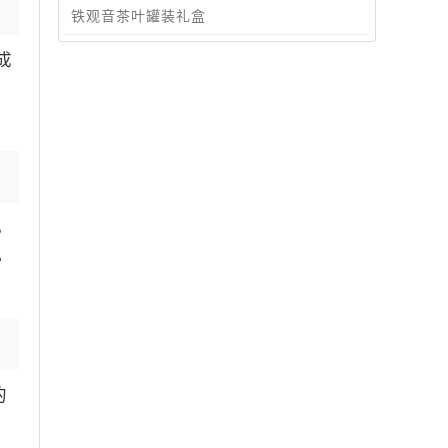
铁观音茶叶罐装礼盒
成
，
。
的