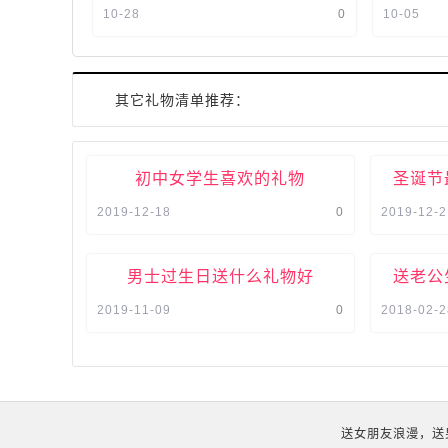
很好的机会，所以一定要把握好这次
到别人的
10-28
0
10-05
机会。送出的礼物我们都喜欢...
了解一下
其它礼物清单推荐：
初中女学生喜欢的礼物
圣诞节
2019-12-18
0
2019-12-2
男士过生日送什么礼物好
送老公
2019-11-09
0
2018-02-2
送女朋友浪漫，送