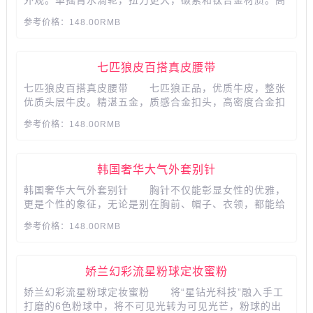
外观。单摇臂水滴轮，扭力更大，碳素和钛合金材质。高
灵敏度，吃口明显，调性准确。享受极致垂钓乐趣，送爱
参考价格：148.00RMB
钓鱼的中老年男士。...
七匹狼皮百搭真皮腰带
七匹狼皮百搭真皮腰带 七匹狼正品，优质牛皮，整张
优质头层牛皮。精湛五金，质感合金扣头，高密度合金扣
头，弧度经过多次改良。扣头采用精选优质合金防刮耐
参考价格：148.00RMB
磨，经久耐用，真皮质感，给身边的男性朋友一点关爱
吧。...
韩国奢华大气外套别针
韩国奢华大气外套别针 胸针不仅能彰显女性的优雅，
更是个性的象征，无论是别在胸前、帽子、衣领，都能给
您带来穿搭乐趣，采用施华洛世奇元素仿水晶，独特的配
参考价格：148.00RMB
色设计，120多年的传承切割工艺，使水晶色彩丰富瑰
丽，近似于钻石级别的闪亮度，让珠宝首饰佩戴起来更光
彩夺目，璀璨...
娇兰幻彩流星粉球定妆蜜粉
娇兰幻彩流星粉球定妆蜜粉 将“星钻光科技”融入手工
打磨的6色粉球中，将不可见光转为可见光芒，粉球的出