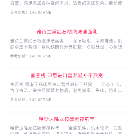
器型，满足家居各种空间需求，适当的家居配色，能够使
空间与众不同的格调，带来不一样的舒适心情。...
参考价格：148.00RMB
雅诗兰黛红石榴泡沫洁面乳
雅诗兰黛红石榴泡沫洁面乳 深层吸附，净澈排浊，肌
肤清透不紧绷，帮助预防有外界脏物，油脂分泌、彩妆残
留等阻塞毛孔引起的痘痘及闭口。...
参考价格：148.00RMB
官燕栈 印尼进口营养滋补干燕窝
官燕栈 香港正品印尼进口营养滋补干燕窝 匠心工艺，
恪守古法，保护燕窝营养物质，避免减重、失味，防止二
次污染，传递每一口纯正，一口让你嘴角带笑。...
参考价格：148.00RMB
哈斯达降龙筏碳素筏钓竿
哈斯达降龙筏碳素筏钓竿 金属配件，仿木轮座，典雅