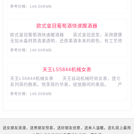
类拔萃的柔焦效果，为肌肤增添光泽。...
参考价格：148.00RMB
欧式皇冠葡萄酒快速醒酒器
欧式皇冠葡萄酒快速醒酒器 英式皇冠造型，采用健康
无铅水晶材质清澈透明，还原美酒本来的颜色，有工艺师
手工吹制，全身一体成型，造型优雅美丽。...
参考价格：148.00RMB
​​​​​​​天王LS5844机械女表
天王LS5844机械女表 天王自动机械时尚女表，昆仑
系列简约腕表。悦享简约华美，绽放腕间的美丽。 产
品参数： 品牌:Tian Wang/天王 型号:LS5844.
参考价格：148.00RMB
风格:时尚 形状:圆形 成色:全新 保修:全国联
保 品牌产地:国内 流行元素:其他 机芯类...
送女朋友浪漫，送男朋友惊喜，送好朋友创意，送亲人温暖。送礼就上最用