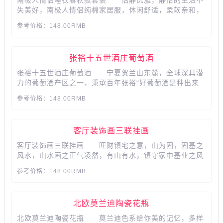
南极人情侣睡衣春秋款套装 恬静优雅，静怡的生活不
失美好，南极人情侣纯棉家居服，休闲舒适，柔软亲和，
符合舒适健康的穿着需求，多种款式可供选择，送给另一
参考价格：148.00RMB
半的浪漫实用礼物...
张裕十五世酒庄葡萄酒
张裕十五世酒庄葡萄酒 宁夏贺兰山东麓，全球深具潜
力的葡萄酒产区之一，秉承百年张裕“好葡萄酒是种出来
的”酿酒理念，搭配美食，让味蕾绽放，口感如丝滑般柔
参考价格：148.00RMB
和，多层次的香味，分层释放...
客厅装饰画三联挂画
客厅装饰画三联挂画 旺财镇宅之意，山为固，固基之
风水，山水画之正气凌然，有山有水，镇守家中基业之风
水，以形写神，形神兼备，山水之美，聚集今之意韵，山
参考价格：148.00RMB
水之境，禅意之间，在室内如置身山水间，悠然写意，雅
致，舒适，自然，身在室内，心归山水，行到水穷处，坐
看云起时...
北欧莫兰迪陶瓷花瓶
北欧莫兰迪陶瓷花瓶 莫兰迪色系给你美的记忆，多样