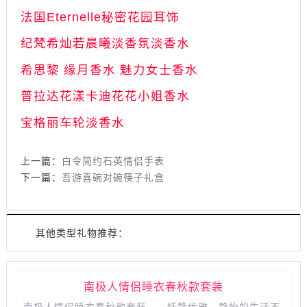
法国Eternelle秘密花园耳饰
纪梵希灿若晨曦淡香氛淡香水
希思黎 缘月香水 魅力女士香水
普拉达花漾卡迪花花小姐香水
宝格丽车轮淡香水
上一篇：
白令简约石英情侣手表
下一篇：
吾游喜碗对碗筷子礼盒
其他类型礼物推荐：
南极人情侣睡衣春秋款套装