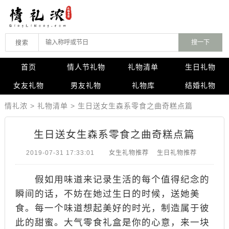
搜索
首页
情人节礼物
礼物清单
生日礼物
女友礼物
男友礼物
礼物库
结婚礼物
情礼浓
>
礼物清单
>
生日送女生森系零食之曲奇糕点篇
生日送女生森系零食之曲奇糕点篇
2019-07-31 17:33:01
女生礼物推荐
生日礼物推荐
假如用味道来记录生活的每个值得纪念的
瞬间的话，不妨在她过生日的时候，送她美
食。每一个味道想起美好的时光，制造属于彼
此的甜蜜。大气零食礼盒是你的心意，来一块