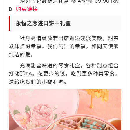
诱见雪花酥糕点礼盒 参考价格 39.90 RM
B |
购买链接
永恒之恋进口饼干礼盒
牡丹尽情绽放若出席邂逅淡淡笑颜，甜蜜
滋味点缀幸福。我们纯洁的幸福，如同天使般
纯洁的爱。
充满甜蜜味道的零食礼盒，各种甜点组合
打动那TA。花更少的钱，吃到更多种类零食，
送给吃货们的小福利喔。