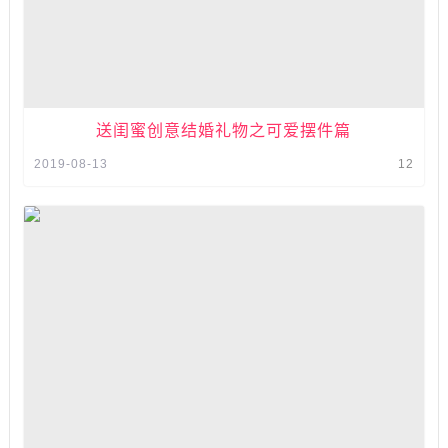
送闺蜜创意结婚礼物之可爱摆件篇
2019-08-13
12